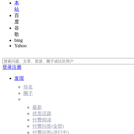
本
站
百
度
谷
歌
bing
Yahoo
登录
注册
发现
排名
圈子
最新
优质话题
付费阅读
付费问答(全部)
付费问答(进行中)