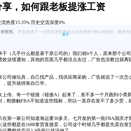
分享，如何跟老板提涨工资
流热度15.35%
历史交流深度0%
业者查阅。
本文描述了一位亚马逊卖家在从自发货到 FBA 的转型、物
展开
货节奏并对接工厂订货的实际要点。
利润的影响。
位与优先级优化维持小类排名。
干（几乎什么都是基于原公司的）我们就6个人，原来那个公司
如何与老板沟通。
效业绩通知，其他的页面几乎都没点击过，广告也没教过就离职
存与提升利润。
效考核的具体方案。
家公司做玩具，自己找产品，找供应商采购，广告就说了一次怎
），提升就得靠自己学。
。有一个链接（链接A）起来了，差不多一个月跑到小类新品第六，7
0补货限制，刚接触FBA不知道这些指标，所以一直存在发不了多
在第一家公司知道海运要30多天。七月发的第一批FBA国庆
（这些都是在1688拿货直接卖，公司这个时候几乎都是先卖自发
运费都超产品2 3倍所以就没做了。