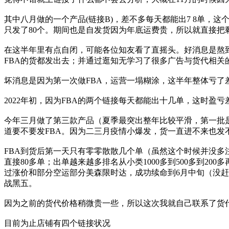
其中八月做的一个产品(链接B)，差不多每天都能出7 8单，这
只发了80个。期间也是自发货因为年底运费贵，所以就直接把
在这半年里有点自闭，可能各位知友看了直摇头。好消息是熬到
FBA的货都发出去；并通过逛知无学习了很多广告与货代相关
坏消息是因为第一次做FBA，运营一塌糊涂，这半年整体亏了
2022年初，因为FBA的两个链接每天都能出十几单，这时盈
今年三月做了第三款产品（夏季最突出整年比较平滑，第一批是
道要不要发FBA。因为二三月疫情小爆发，货一直进不来也发
FBA到货后第一天只有零零散散几个单（虽然这个时候并没多
直接80多单；出单越来越多排名从小类1000多到500多到20
过涨价和部分空运部分美森限时达，成功续命到6月中旬（没赶
战黑五。
因为之前的货代价格稍微贵一些，所以这次我就自己联系了货代
目前为止店铺有四个链接状况