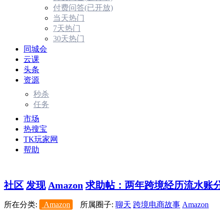
付费问答(已开放)
当天热门
7天热门
30天热门
同城会
云课
头条
资源
秒杀
任务
市场
热搜宝
TK玩家网
帮助
社区
发现
Amazon
求助帖：两年跨境经历流水账分享
所在分类:
Amazon
所属圈子:
聊天
跨境电商故事
Amazon