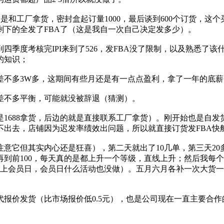
个是和工厂拿货，密封盒起订量1000，最后谈到600个订货，这
剩下的全发了FBA了（这是我自一次自己决定发多少）。
四季度考核完IPI来到了526，发FBA没了限制，以及熟悉了
的知识；
差不多3W多，这期间有些月还是有一点点盈利，拿了一年的底
亏差不多平衡，可能就没被辞退（猜测）。
1688拿货，后边的就是直接联系工厂拿货）。刚开始也是自
不出去，店铺因为迟发率绩效出问题，所以就直接订货发FBA快船
注意它但其实内心还是狂喜），第二天就出了10几单，第三天2
0多再到前100，每天真的是都上升一个等级，直线上升；然后我每个
上会员日，会员日什么活动也没做）。五月六月各补一次大货一直
报价发货（比市场报价低0.5元），也是公司现在一直主要合作