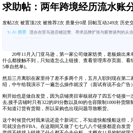
求助帖：两年跨境经历流水账
发帖2次
被置顶2次
被推荐2次
质量分0星
回帖互动249次
历史交
适合在亚马逊店铺运营、寻求品牌扩张与薪资谈判的从
1.
运营与库存管理：
从自发货向 FBA 转型，提升 IPI、学会补
2.
物流与供应链：
讲述货代、海运、头程成本、海外仓的使用及对
3.
广告与投放策略：
初期广告不足、ACoS 上升，现通过市场定
20年11月入门亚马逊，第一家公司做家纺类，老板娘出来单
4.
品牌与店铺结构：
新品牌备案、老店两品牌部署的冲突与决策，
什么都接触不到，只知道怎么上链接、查看管理库存页面、看绩
5.
库存与定价策略：
旺季备货、涨价策略、空运与海运混合以控库
5单自然单)。
6.
薪资与职业发展：
年底提薪与沟通方式，如何提出提升底薪与绩
然后三月离职在家里待了差不多两个月，五月入职到现在第二
绍，中午给我演示了一遍怎么操作就没了（面试有说不会广告
刚开始也是做自发货，因为店铺类目审核就存了四五个链接一次上传
去,接手店铺时只有322的IPI分数以及80的仓容限制100
不知道订货有货期，所以采购也出现问题导致断货。
这个时候货代对我来说还是个新词汇，不知道快船慢船这些，只
司就没合作FBA。在这期间又做了七七八八个链接都是自发货
觉得不错就上链接了什么都不会去分析，大概在11月的时候因为