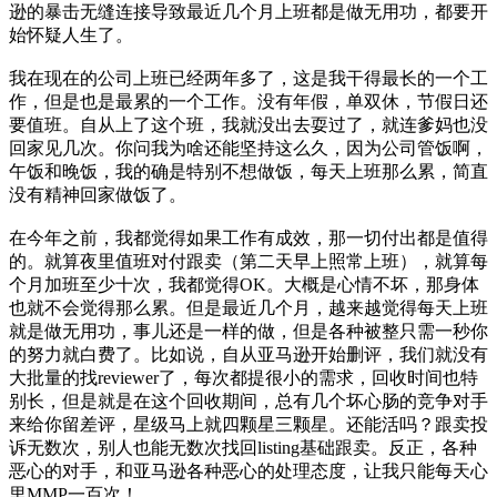
逊的暴击无缝连接导致最近几个月上班都是做无用功，都要开
始怀疑人生了。
我在现在的公司上班已经两年多了，这是我干得最长的一个工
作，但是也是最累的一个工作。没有年假，单双休，节假日还
要值班。自从上了这个班，我就没出去耍过了，就连爹妈也没
回家见几次。你问我为啥还能坚持这么久，因为公司管饭啊，
午饭和晚饭，我的确是特别不想做饭，每天上班那么累，简直
没有精神回家做饭了。
在今年之前，我都觉得如果工作有成效，那一切付出都是值得
的。就算夜里值班对付跟卖（第二天早上照常上班），就算每
个月加班至少十次，我都觉得OK。大概是心情不坏，那身体
也就不会觉得那么累。但是最近几个月，越来越觉得每天上班
就是做无用功，事儿还是一样的做，但是各种被整只需一秒你
的努力就白费了。比如说，自从亚马逊开始删评，我们就没有
大批量的找reviewer了，每次都提很小的需求，回收时间也特
别长，但是就是在这个回收期间，总有几个坏心肠的竞争对手
来给你留差评，星级马上就四颗星三颗星。还能活吗？跟卖投
诉无数次，别人也能无数次找回listing基础跟卖。反正，各种
恶心的对手，和亚马逊各种恶心的处理态度，让我只能每天心
里MMP一百次！