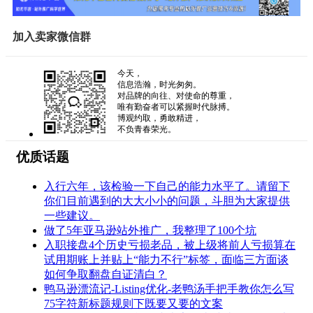
加入卖家微信群
今天，
信息浩瀚，时光匆匆。
对品牌的向往、对使命的尊重，
唯有勤奋者可以紧握时代脉搏。
博观约取，勇敢精进，
不负青春荣光。
优质话题
入行六年，该检验一下自己的能力水平了。请留下
你们目前遇到的大大小小的问题，斗胆为大家提供
一些建议。
做了5年亚马逊站外推广，我整理了100个坑
入职接盘4个历史亏损老品，被上级将前人亏损算在
试用期账上并贴上“能力不行”标签，面临三方面谈
如何争取翻盘自证清白？
鸭马逊漂流记-Listing优化-老鸭汤手把手教你怎么写
75字符新标题规则下既要又要的文案