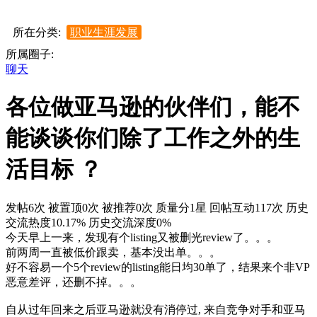
所在分类:
职业生涯发展
所属圈子:
聊天
各位做亚马逊的伙伴们，能不
能谈谈你们除了工作之外的生
活目标 ？
发帖6次
被置顶0次
被推荐0次
质量分1星
回帖互动117次
历史
交流热度10.17%
历史交流深度0%
今天早上一来，发现有个listing又被删光review了。。。
前两周一直被低价跟卖，基本没出单。。。
好不容易一个5个review的listing能日均30单了，结果来个非VP
恶意差评，还删不掉。。。
自从过年回来之后亚马逊就没有消停过, 来自竞争对手和亚马