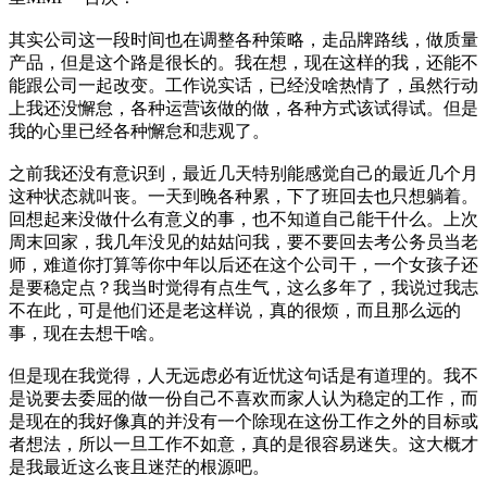
其实公司这一段时间也在调整各种策略，走品牌路线，做质量
产品，但是这个路是很长的。我在想，现在这样的我，还能不
能跟公司一起改变。工作说实话，已经没啥热情了，虽然行动
上我还没懈怠，各种运营该做的做，各种方式该试得试。但是
我的心里已经各种懈怠和悲观了。
之前我还没有意识到，最近几天特别能感觉自己的最近几个月
这种状态就叫丧。一天到晚各种累，下了班回去也只想躺着。
回想起来没做什么有意义的事，也不知道自己能干什么。上次
周末回家，我几年没见的姑姑问我，要不要回去考公务员当老
师，难道你打算等你中年以后还在这个公司干，一个女孩子还
是要稳定点？我当时觉得有点生气，这么多年了，我说过我志
不在此，可是他们还是老这样说，真的很烦，而且那么远的
事，现在去想干啥。
但是现在我觉得，人无远虑必有近忧这句话是有道理的。我不
是说要去委屈的做一份自己不喜欢而家人认为稳定的工作，而
是现在的我好像真的并没有一个除现在这份工作之外的目标或
者想法，所以一旦工作不如意，真的是很容易迷失。这大概才
是我最近这么丧且迷茫的根源吧。