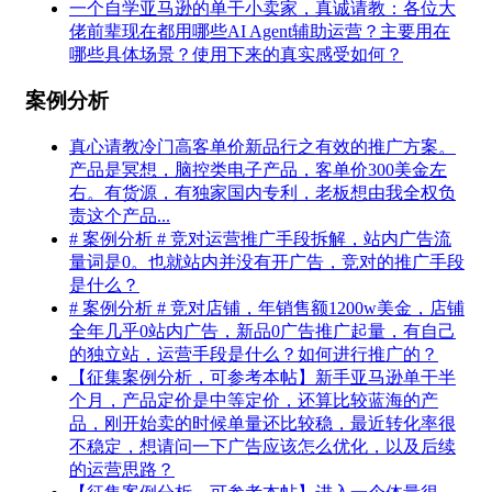
一个自学亚马逊的单干小卖家，真诚请教：各位大
佬前辈现在都用哪些AI Agent辅助运营？主要用在
哪些具体场景？使用下来的真实感受如何？
案例分析
真心请教冷门高客单价新品行之有效的推广方案。
产品是冥想，脑控类电子产品，客单价300美金左
右。有货源，有独家国内专利，老板想由我全权负
责这个产品...
# 案例分析 # 竞对运营推广手段拆解，站内广告流
量词是0。也就站内并没有开广告，竞对的推广手段
是什么？
# 案例分析 # 竞对店铺，年销售额1200w美金，店铺
全年几乎0站内广告，新品0广告推广起量，有自己
的独立站，运营手段是什么？如何进行推广的？
【征集案例分析，可参考本帖】新手亚马逊单干半
个月，产品定价是中等定价，还算比较蓝海的产
品，刚开始卖的时候单量还比较稳，最近转化率很
不稳定，想请问一下广告应该怎么优化，以及后续
的运营思路？