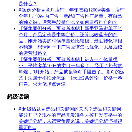
是什么？
# 案例分析 # 竞对店铺，年销售额1200w美金，店铺
全年几乎0站内广告，新品0广告推广起量，有自己
的独立站，运营手段是什么？如何进行推广的？
【征集案例分析，可参考本帖】新手亚马逊单干半
个月，产品定价是中等定价，还算比较蓝海的产
品，刚开始卖的时候单量还比较稳，最近转化率很
不稳定，想请问一下广告应该怎么优化，以及后续
的运营思路？
【征集案例分析，可参考本帖】进入一个体量很
小，平均客单100+的类目一年多了。经历了短暂的
辉煌，9月开始，产品被竞争对手阻击了。竞对的运
营手法属于不怕死流派，1天上2条评论，价格一卷
再卷。求大佬指点迷津
超级话题
# 超级话题 # 选品和关键词的关系？选品和关键词
能分开吗？现在的产品开发准备去掉开发表格中的
关键词分析，从运营角度来说，关键词分析还是很
重要的...