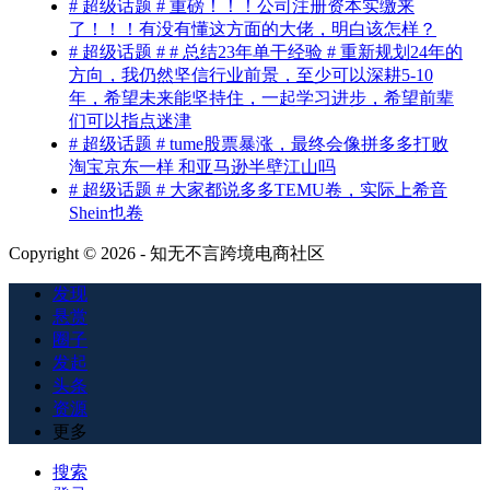
# 超级话题 # 重磅！！！公司注册资本实缴来
了！！！有没有懂这方面的大佬，明白该怎样？
# 超级话题 # # 总结23年单干经验 # 重新规划24年的
方向，我仍然坚信行业前景，至少可以深耕5-10
年，希望未来能坚持住，一起学习进步，希望前辈
们可以指点迷津
# 超级话题 # tume股票暴涨，最终会像拼多多打败
淘宝京东一样 和亚马逊半壁江山吗
# 超级话题 # 大家都说多多TEMU卷，实际上希音
Shein也卷
Copyright © 2026 - 知无不言跨境电商社区
发现
悬赏
圈子
发起
头条
资源
更多
搜索