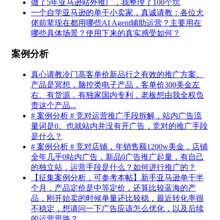
做了5年亚马逊站外推广，我整理了100个坑
一个自学亚马逊的单干小卖家，真诚请教：各位大
佬前辈现在都用哪些AI Agent辅助运营？主要用在
哪些具体场景？使用下来的真实感受如何？
案例分析
真心请教冷门高客单价新品行之有效的推广方案。
产品是冥想，脑控类电子产品，客单价300美金左
右。有货源，有独家国内专利，老板想由我全权负
责这个产品...
# 案例分析 # 竞对运营推广手段拆解，站内广告流
量词是0。也就站内并没有开广告，竞对的推广手段
是什么？
# 案例分析 # 竞对店铺，年销售额1200w美金，店铺
全年几乎0站内广告，新品0广告推广起量，有自己
的独立站，运营手段是什么？如何进行推广的？
【征集案例分析，可参考本帖】新手亚马逊单干半
个月，产品定价是中等定价，还算比较蓝海的产
品，刚开始卖的时候单量还比较稳，最近转化率很
不稳定，想请问一下广告应该怎么优化，以及后续
的运营思路？