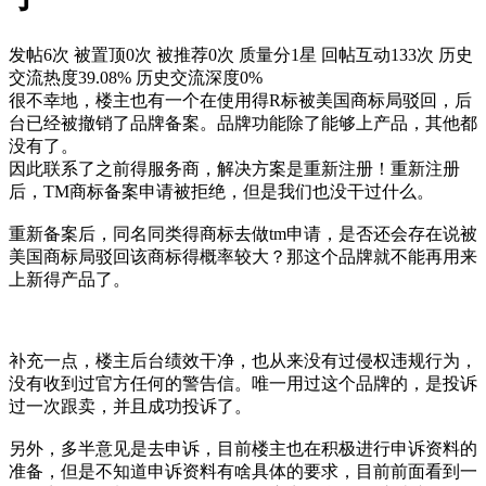
发帖6次
被置顶0次
被推荐0次
质量分1星
回帖互动133次
历史
交流热度39.08%
历史交流深度0%
很不幸地，楼主也有一个在使用得R标被美国商标局驳回，后
台已经被撤销了品牌备案。品牌功能除了能够上产品，其他都
没有了。
因此联系了之前得服务商，解决方案是重新注册！重新注册
后，TM商标备案申请被拒绝，但是我们也没干过什么。
重新备案后，同名同类得商标去做tm申请，是否还会存在说被
美国商标局驳回该商标得概率较大？那这个品牌就不能再用来
上新得产品了。
补充一点，楼主后台绩效干净，也从来没有过侵权违规行为，
没有收到过官方任何的警告信。唯一用过这个品牌的，是投诉
过一次跟卖，并且成功投诉了。
另外，多半意见是去申诉，目前楼主也在积极进行申诉资料的
准备，但是不知道申诉资料有啥具体的要求，目前前面看到一