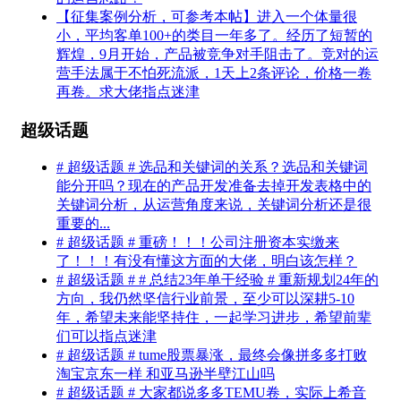
【征集案例分析，可参考本帖】进入一个体量很
小，平均客单100+的类目一年多了。经历了短暂的
辉煌，9月开始，产品被竞争对手阻击了。竞对的运
营手法属于不怕死流派，1天上2条评论，价格一卷
再卷。求大佬指点迷津
超级话题
# 超级话题 # 选品和关键词的关系？选品和关键词
能分开吗？现在的产品开发准备去掉开发表格中的
关键词分析，从运营角度来说，关键词分析还是很
重要的...
# 超级话题 # 重磅！！！公司注册资本实缴来
了！！！有没有懂这方面的大佬，明白该怎样？
# 超级话题 # # 总结23年单干经验 # 重新规划24年的
方向，我仍然坚信行业前景，至少可以深耕5-10
年，希望未来能坚持住，一起学习进步，希望前辈
们可以指点迷津
# 超级话题 # tume股票暴涨，最终会像拼多多打败
淘宝京东一样 和亚马逊半壁江山吗
# 超级话题 # 大家都说多多TEMU卷，实际上希音