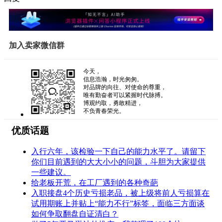
加入卖家微信群
今天，
信息浩瀚，时光匆匆。
对品牌的向往、对使命的尊重，
唯有勤奋者可以紧握时代脉搏。
博观约取，勇敢精进，
不负青春荣光。
优质话题
入行六年，该检验一下自己的能力水平了。请留下
你们目前遇到的大大小小的问题，斗胆为大家提供
一些建议。
给老板开荒，在工厂遇到的各种奇葩
入职接盘4个历史亏损老品，被上级将前人亏损算在
试用期账上并贴上“能力不行”标签，面临三方面谈
如何争取翻盘自证清白？