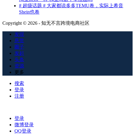
# 超级话题 # 大家都说多多TEMU卷，实际上希音
Shein也卷
Copyright © 2026 - 知无不言跨境电商社区
发现
悬赏
圈子
发起
头条
资源
更多
搜索
登录
注册
登录
微博登录
QQ登录