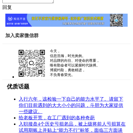
回复
加入卖家微信群
今天，
信息浩瀚，时光匆匆。
对品牌的向往、对使命的尊重，
唯有勤奋者可以紧握时代脉搏。
博观约取，勇敢精进，
不负青春荣光。
优质话题
入行六年，该检验一下自己的能力水平了。请留下
你们目前遇到的大大小小的问题，斗胆为大家提供
一些建议。
给老板开荒，在工厂遇到的各种奇葩
入职接盘4个历史亏损老品，被上级将前人亏损算在
试用期账上并贴上“能力不行”标签，面临三方面谈