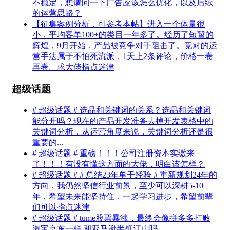
不稳定，想请问一下广告应该怎么优化，以及后续
的运营思路？
【征集案例分析，可参考本帖】进入一个体量很
小，平均客单100+的类目一年多了。经历了短暂的
辉煌，9月开始，产品被竞争对手阻击了。竞对的运
营手法属于不怕死流派，1天上2条评论，价格一卷
再卷。求大佬指点迷津
超级话题
# 超级话题 # 选品和关键词的关系？选品和关键词
能分开吗？现在的产品开发准备去掉开发表格中的
关键词分析，从运营角度来说，关键词分析还是很
重要的...
# 超级话题 # 重磅！！！公司注册资本实缴来
了！！！有没有懂这方面的大佬，明白该怎样？
# 超级话题 # # 总结23年单干经验 # 重新规划24年的
方向，我仍然坚信行业前景，至少可以深耕5-10
年，希望未来能坚持住，一起学习进步，希望前辈
们可以指点迷津
# 超级话题 # tume股票暴涨，最终会像拼多多打败
淘宝京东一样 和亚马逊半壁江山吗