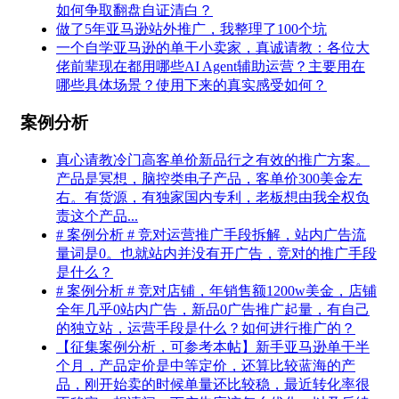
如何争取翻盘自证清白？
做了5年亚马逊站外推广，我整理了100个坑
一个自学亚马逊的单干小卖家，真诚请教：各位大
佬前辈现在都用哪些AI Agent辅助运营？主要用在
哪些具体场景？使用下来的真实感受如何？
案例分析
真心请教冷门高客单价新品行之有效的推广方案。
产品是冥想，脑控类电子产品，客单价300美金左
右。有货源，有独家国内专利，老板想由我全权负
责这个产品...
# 案例分析 # 竞对运营推广手段拆解，站内广告流
量词是0。也就站内并没有开广告，竞对的推广手段
是什么？
# 案例分析 # 竞对店铺，年销售额1200w美金，店铺
全年几乎0站内广告，新品0广告推广起量，有自己
的独立站，运营手段是什么？如何进行推广的？
【征集案例分析，可参考本帖】新手亚马逊单干半
个月，产品定价是中等定价，还算比较蓝海的产
品，刚开始卖的时候单量还比较稳，最近转化率很