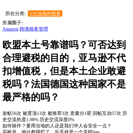
所在分类:
VAT&海外税务
所属圈子:
Amazon
跨境税务管理
欧盟本土号靠谱吗？可否达到
合理避税的目的，亚马逊不代
扣增值税，但是本土企业敢避
税吗？法国德国这种国家不是
最严格的吗？
发帖56次
被置顶13次
被推荐3次
质量分1星
回帖互动57次
历
史交流热度1.98%
历史交流深度0%
如何操作？要用当地的人还是我们华人会安全一点？
买账号，地址都用烂了，反手就是一个关联bap