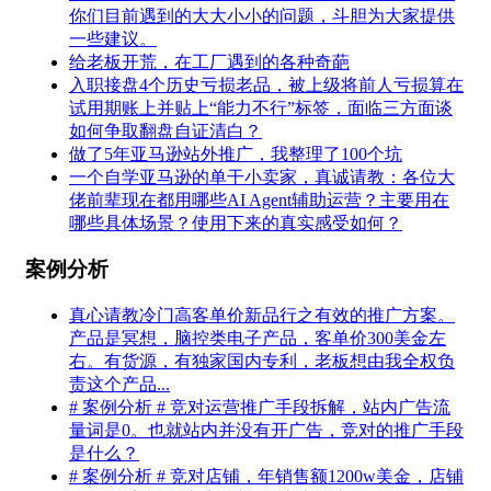
你们目前遇到的大大小小的问题，斗胆为大家提供
一些建议。
给老板开荒，在工厂遇到的各种奇葩
入职接盘4个历史亏损老品，被上级将前人亏损算在
试用期账上并贴上“能力不行”标签，面临三方面谈
如何争取翻盘自证清白？
做了5年亚马逊站外推广，我整理了100个坑
一个自学亚马逊的单干小卖家，真诚请教：各位大
佬前辈现在都用哪些AI Agent辅助运营？主要用在
哪些具体场景？使用下来的真实感受如何？
案例分析
真心请教冷门高客单价新品行之有效的推广方案。
产品是冥想，脑控类电子产品，客单价300美金左
右。有货源，有独家国内专利，老板想由我全权负
责这个产品...
# 案例分析 # 竞对运营推广手段拆解，站内广告流
量词是0。也就站内并没有开广告，竞对的推广手段
是什么？
# 案例分析 # 竞对店铺，年销售额1200w美金，店铺