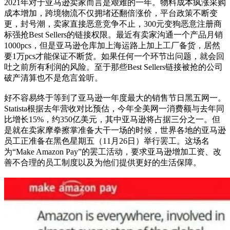
2021年对于亚马逊卖家而言是艰难的一年。物料成本疯涨采购
成本增加，跨境物流不仅拥堵还翻倍涨价，平台政策不断变
更，封号潮，卖家直接恶意竞争不止，300元变狗恶意注册商
标强抢Best Sellers的链接权限。最近有卖家沟通一个产品月销
1000pcs，但是亚马逊仓库加上海运路上加上工厂备货，居然
要1万pcs才能保证不断货。如果任何一个环节出问题，就会回
吐之前所有利润的风险。至于那些Best Sellers链接被抢的公司
破产清算也不是危言耸听。
好不容易终于等到了亚马逊一年度最大的销售节日黑五网一。
Statista根据去年营收对比预估，今年全美网一消费额与去年同
比增长15%，约350亿美元，其中亚马逊将占据三分之一。但
是就在卖家摩拳擦掌准备大干一场的时候，世界各地的亚马逊
员工正准备在黑色星期五（11月26日）举行罢工。这场名
为“Make Amazon Pay”的罢工活动，要求亚马逊增加工资、改
善不合理的员工制度以及为他们提供更好的生活保障。