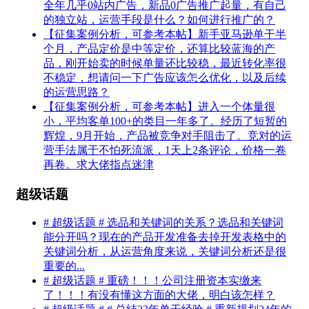
全年几乎0站内广告，新品0广告推广起量，有自己
的独立站，运营手段是什么？如何进行推广的？
【征集案例分析，可参考本帖】新手亚马逊单干半
个月，产品定价是中等定价，还算比较蓝海的产
品，刚开始卖的时候单量还比较稳，最近转化率很
不稳定，想请问一下广告应该怎么优化，以及后续
的运营思路？
【征集案例分析，可参考本帖】进入一个体量很
小，平均客单100+的类目一年多了。经历了短暂的
辉煌，9月开始，产品被竞争对手阻击了。竞对的运
营手法属于不怕死流派，1天上2条评论，价格一卷
再卷。求大佬指点迷津
超级话题
# 超级话题 # 选品和关键词的关系？选品和关键词
能分开吗？现在的产品开发准备去掉开发表格中的
关键词分析，从运营角度来说，关键词分析还是很
重要的...
# 超级话题 # 重磅！！！公司注册资本实缴来
了！！！有没有懂这方面的大佬，明白该怎样？