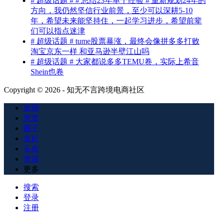
# 超级话题 # # 总结23年单干经验 # 重新规划24年的
方向，我仍然坚信行业前景，至少可以深耕5-10
年，希望未来能坚持住，一起学习进步，希望前辈
们可以指点迷津
# 超级话题 # tume股票暴涨，最终会像拼多多打败
淘宝京东一样 和亚马逊半壁江山吗
# 超级话题 # 大家都说多多TEMU卷，实际上希音
Shein也卷
Copyright © 2026 - 知无不言跨境电商社区
发现
悬赏
圈子
发起
头条
资源
更多
搜索
登录
注册