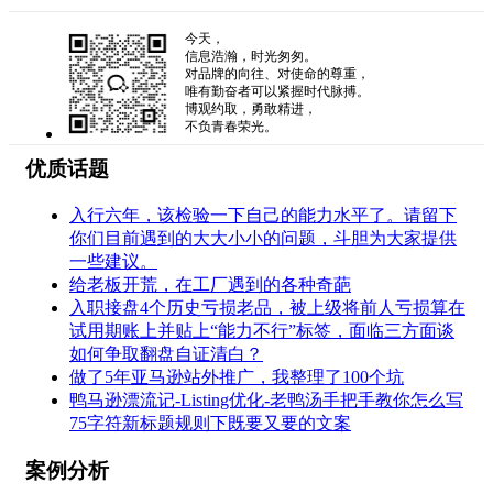
今天，
信息浩瀚，时光匆匆。
对品牌的向往、对使命的尊重，
唯有勤奋者可以紧握时代脉搏。
博观约取，勇敢精进，
不负青春荣光。
优质话题
入行六年，该检验一下自己的能力水平了。请留下
你们目前遇到的大大小小的问题，斗胆为大家提供
一些建议。
给老板开荒，在工厂遇到的各种奇葩
入职接盘4个历史亏损老品，被上级将前人亏损算在
试用期账上并贴上“能力不行”标签，面临三方面谈
如何争取翻盘自证清白？
做了5年亚马逊站外推广，我整理了100个坑
鸭马逊漂流记-Listing优化-老鸭汤手把手教你怎么写
75字符新标题规则下既要又要的文案
案例分析