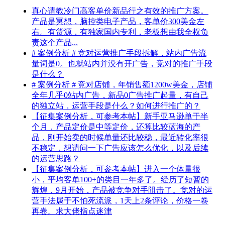
真心请教冷门高客单价新品行之有效的推广方案。
产品是冥想，脑控类电子产品，客单价300美金左
右。有货源，有独家国内专利，老板想由我全权负
责这个产品...
# 案例分析 # 竞对运营推广手段拆解，站内广告流
量词是0。也就站内并没有开广告，竞对的推广手段
是什么？
# 案例分析 # 竞对店铺，年销售额1200w美金，店铺
全年几乎0站内广告，新品0广告推广起量，有自己
的独立站，运营手段是什么？如何进行推广的？
【征集案例分析，可参考本帖】新手亚马逊单干半
个月，产品定价是中等定价，还算比较蓝海的产
品，刚开始卖的时候单量还比较稳，最近转化率很
不稳定，想请问一下广告应该怎么优化，以及后续
的运营思路？
【征集案例分析，可参考本帖】进入一个体量很
小，平均客单100+的类目一年多了。经历了短暂的
辉煌，9月开始，产品被竞争对手阻击了。竞对的运
营手法属于不怕死流派，1天上2条评论，价格一卷
再卷。求大佬指点迷津