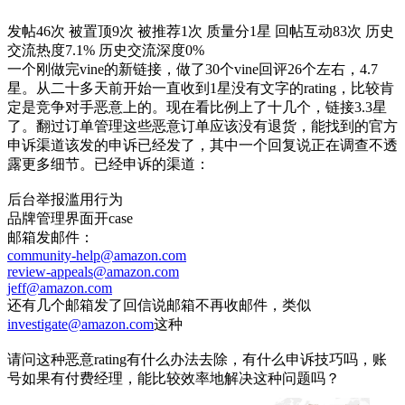
发帖46次
被置顶9次
被推荐1次
质量分1星
回帖互动83次
历史
交流热度7.1%
历史交流深度0%
一个刚做完vine的新链接，做了30个vine回评26个左右，4.7
星。从二十多天前开始一直收到1星没有文字的rating，比较肯
定是竞争对手恶意上的。现在看比例上了十几个，链接3.3星
了。翻过订单管理这些恶意订单应该没有退货，能找到的官方
申诉渠道该发的申诉已经发了，其中一个回复说正在调查不透
露更多细节。已经申诉的渠道：
后台举报滥用行为
品牌管理界面开case
邮箱发邮件：
community-help@amazon.com
review-appeals@amazon.com
jeff@amazon.com
还有几个邮箱发了回信说邮箱不再收邮件，类似
investigate@amazon.com
这种
请问这种恶意rating有什么办法去除，有什么申诉技巧吗，账
号如果有付费经理，能比较效率地解决这种问题吗？