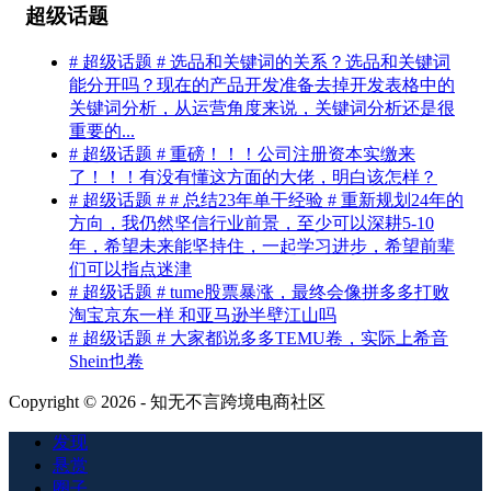
超级话题
# 超级话题 # 选品和关键词的关系？选品和关键词
能分开吗？现在的产品开发准备去掉开发表格中的
关键词分析，从运营角度来说，关键词分析还是很
重要的...
# 超级话题 # 重磅！！！公司注册资本实缴来
了！！！有没有懂这方面的大佬，明白该怎样？
# 超级话题 # # 总结23年单干经验 # 重新规划24年的
方向，我仍然坚信行业前景，至少可以深耕5-10
年，希望未来能坚持住，一起学习进步，希望前辈
们可以指点迷津
# 超级话题 # tume股票暴涨，最终会像拼多多打败
淘宝京东一样 和亚马逊半壁江山吗
# 超级话题 # 大家都说多多TEMU卷，实际上希音
Shein也卷
Copyright © 2026 - 知无不言跨境电商社区
发现
悬赏
圈子