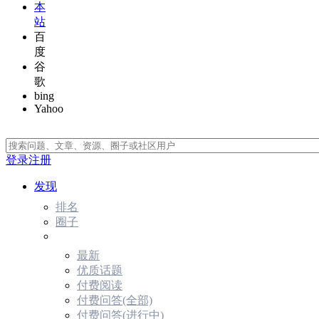
本
站
百
度
谷
歌
bing
Yahoo
登录
注册
发现
排名
圈子
最新
优质话题
付费阅读
付费问答(全部)
付费问答(进行中)