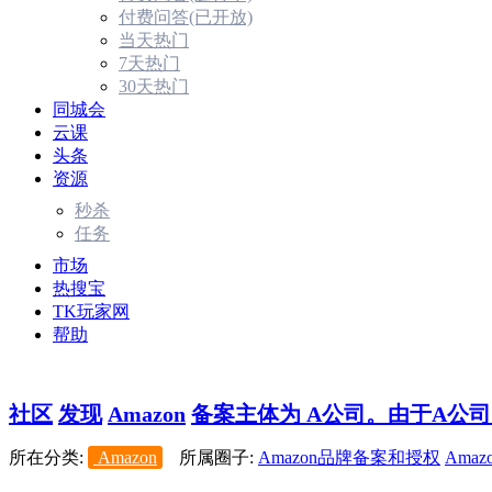
付费问答(已开放)
当天热门
7天热门
30天热门
同城会
云课
头条
资源
秒杀
任务
市场
热搜宝
TK玩家网
帮助
社区
发现
Amazon
备案主体为 A公司。由于A公司即
所在分类:
Amazon
所属圈子:
Amazon品牌备案和授权
Amaz