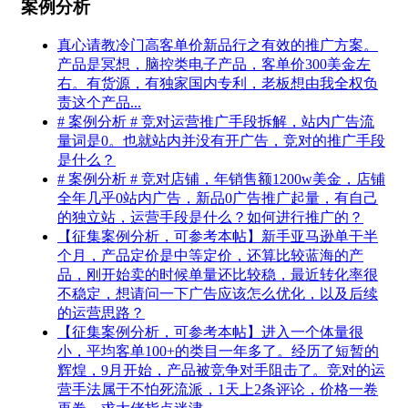
案例分析
真心请教冷门高客单价新品行之有效的推广方案。
产品是冥想，脑控类电子产品，客单价300美金左
右。有货源，有独家国内专利，老板想由我全权负
责这个产品...
# 案例分析 # 竞对运营推广手段拆解，站内广告流
量词是0。也就站内并没有开广告，竞对的推广手段
是什么？
# 案例分析 # 竞对店铺，年销售额1200w美金，店铺
全年几乎0站内广告，新品0广告推广起量，有自己
的独立站，运营手段是什么？如何进行推广的？
【征集案例分析，可参考本帖】新手亚马逊单干半
个月，产品定价是中等定价，还算比较蓝海的产
品，刚开始卖的时候单量还比较稳，最近转化率很
不稳定，想请问一下广告应该怎么优化，以及后续
的运营思路？
【征集案例分析，可参考本帖】进入一个体量很
小，平均客单100+的类目一年多了。经历了短暂的
辉煌，9月开始，产品被竞争对手阻击了。竞对的运
营手法属于不怕死流派，1天上2条评论，价格一卷