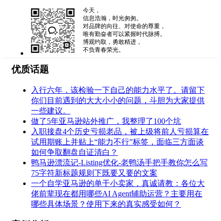
今天，
信息浩瀚，时光匆匆。
对品牌的向往、对使命的尊重，
唯有勤奋者可以紧握时代脉搏。
博观约取，勇敢精进，
不负青春荣光。
优质话题
入行六年，该检验一下自己的能力水平了。请留下
你们目前遇到的大大小小的问题，斗胆为大家提供
一些建议。
做了5年亚马逊站外推广，我整理了100个坑
入职接盘4个历史亏损老品，被上级将前人亏损算在
试用期账上并贴上“能力不行”标签，面临三方面谈
如何争取翻盘自证清白？
鸭马逊漂流记-Listing优化-老鸭汤手把手教你怎么写
75字符新标题规则下既要又要的文案
一个自学亚马逊的单干小卖家，真诚请教：各位大
佬前辈现在都用哪些AI Agent辅助运营？主要用在
哪些具体场景？使用下来的真实感受如何？