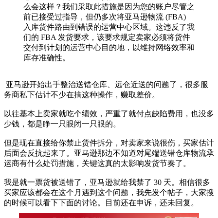
么会这样？我们采取此措施是因为您的账户尽管之
前已接受过指导，但仍多次将亚马逊物流 (FBA)
入库货件路由到错误的运营中心区域。这违反了我
们的 FBA 发货要求，该要求规定卖家必须将货件
交付到计划的运营中心目的地，以维持网络效率和
库存准确性。
亚马逊开始出手整治送错仓库、远仓近送的问题了，很多服
务商私下估计不少在搞这种操作，赚取差价。
以往基本上卖家就吃个绩效，严重了就付点缺陷费用，也没多
少钱，都是睁一只眼闭一只眼的。
但是现在直接给你禁止货件拆分，对卖家来说很伤，买家估计
后面会反抗起来了。亚马逊那边不知道对尾端送错仓库物流承
运商有什么处罚措施，关键这真的太影响发货节奏了。
我是就一票货被送错了，亚马逊就给我禁了 30 天。相信很多
买家应该都会在这个月遇到这个问题，我先发个帖子，大家搜
的时候可以看下下面的讨论。目前还在申诉，还未回复。