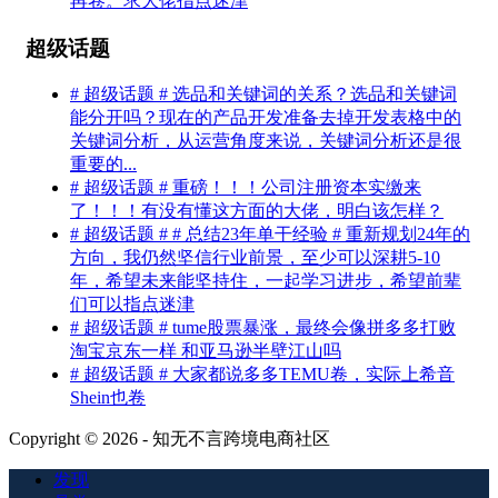
再卷。求大佬指点迷津
超级话题
# 超级话题 # 选品和关键词的关系？选品和关键词
能分开吗？现在的产品开发准备去掉开发表格中的
关键词分析，从运营角度来说，关键词分析还是很
重要的...
# 超级话题 # 重磅！！！公司注册资本实缴来
了！！！有没有懂这方面的大佬，明白该怎样？
# 超级话题 # # 总结23年单干经验 # 重新规划24年的
方向，我仍然坚信行业前景，至少可以深耕5-10
年，希望未来能坚持住，一起学习进步，希望前辈
们可以指点迷津
# 超级话题 # tume股票暴涨，最终会像拼多多打败
淘宝京东一样 和亚马逊半壁江山吗
# 超级话题 # 大家都说多多TEMU卷，实际上希音
Shein也卷
Copyright © 2026 - 知无不言跨境电商社区
发现