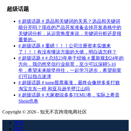
超级话题
# 超级话题 # 选品和关键词的关系？选品和关键词
能分开吗？现在的产品开发准备去掉开发表格中的
关键词分析，从运营角度来说，关键词分析还是很
重要的...
# 超级话题 # 重磅！！！公司注册资本实缴来
了！！！有没有懂这方面的大佬，明白该怎样？
# 超级话题 # # 总结23年单干经验 # 重新规划24年的
方向，我仍然坚信行业前景，至少可以深耕5-10
年，希望未来能坚持住，一起学习进步，希望前辈
们可以指点迷津
# 超级话题 # tume股票暴涨，最终会像拼多多打败
淘宝京东一样 和亚马逊半壁江山吗
# 超级话题 # 大家都说多多TEMU卷，实际上希音
Shein也卷
Copyright © 2026 - 知无不言跨境电商社区
发现
悬赏