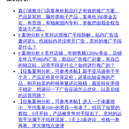
真心请教冷门高客单价新品行之有效的推广方案。
产品是冥想，脑控类电子产品，客单价300美金左
右。有货源，有独家国内专利，老板想由我全权负
责这个产品...
# 案例分析 # 竞对运营推广手段拆解，站内广告流
量词是0。也就站内并没有开广告，竞对的推广手段
是什么？
# 案例分析 # 竞对店铺，年销售额1200w美金，店铺
全年几乎0站内广告，新品0广告推广起量，有自己
的独立站，运营手段是什么？如何进行推广的？
【征集案例分析，可参考本帖】新手亚马逊单干半
个月，产品定价是中等定价，还算比较蓝海的产
品，刚开始卖的时候单量还比较稳，最近转化率很
不稳定，想请问一下广告应该怎么优化，以及后续
的运营思路？
【征集案例分析，可参考本帖】进入一个体量很
小，平均客单100+的类目一年多了。经历了短暂的
辉煌，9月开始，产品被竞争对手阻击了。竞对的运
营手法属于不怕死流派，1天上2条评论，价格一卷
再卷。求大佬指点迷津