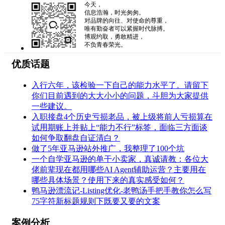
今天，
信息浩瀚，时光匆匆。
对品牌的向往、对使命的尊重，
唯有勤奋者可以紧握时代脉搏。
博观约取，勇敢精进，
不负青春荣光。
优质话题
入行六年，该检验一下自己的能力水平了。请留下
你们目前遇到的大大小小的问题，斗胆为大家提供
一些建议。
入职接盘4个历史亏损老品，被上级将前人亏损算在
试用期账上并贴上“能力不行”标签，面临三方面谈
如何争取翻盘自证清白？
做了5年亚马逊站外推广，我整理了100个坑
一个自学亚马逊的单干小卖家，真诚请教：各位大
佬前辈现在都用哪些AI Agent辅助运营？主要用在
哪些具体场景？使用下来的真实感受如何？
鸭马逊漂流记-Listing优化-老鸭汤手把手教你怎么写
75字符新标题规则下既要又要的文案
案例分析