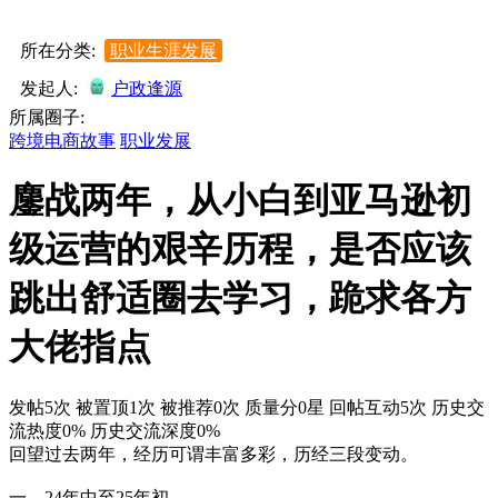
所在分类:
职业生涯发展
发起人:
户政逢源
所属圈子:
跨境电商故事
职业发展
鏖战两年，从小白到亚马逊初
级运营的艰辛历程，是否应该
跳出舒适圈去学习，跪求各方
大佬指点
发帖5次
被置顶1次
被推荐0次
质量分0星
回帖互动5次
历史交
流热度0%
历史交流深度0%
回望过去两年，经历可谓丰富多彩，历经三段变动。
一、24年中至25年初