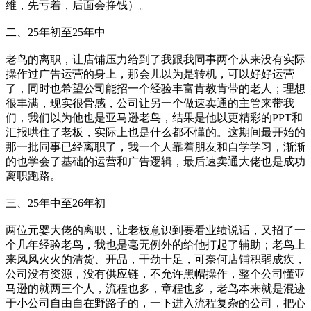
维，先亏着，后面会挣钱）。
二、25年初至25年中
老鸟的离职，让店铺压力给到了我跟我同事两个从来没有实际
操作过广告运营的身上，那会儿以为是转机，可以好好运营
了，同时也希望公司能招一个经验丰富肯教肯带的老人；理想
很丰满，现实很骨感，公司让另一个做速卖通的主管来带我
们，我们以为他也是亚马逊老鸟，结果是他以更精彩的PPT和
汇报哄住了老板，实际上也是什么都不懂的。这期间最开始的
那一批同事已经离职了，我一个人靠着朋友和自学学习，渐渐
的也学会了基础的运营和广告逻辑，最后速卖通大佬也是成功
离职跑路。
三、25年中至26年初
两位元婴大佬的离职，让老板意识到要看业绩说话，又招了一
个几年经验老鸟，我也是毫无例外的给他打起了辅助；老鸟上
来风风火火的清货、开品，干劲十足，可奈何店铺积弱成疾，
公司没有资源，没有供应链，不允许黑帽操作，整个公司懂亚
马逊的就两三个人，流程也多，章程也多，老鸟本来就是混迹
于小公司自由自在野路子的，一下进入流程复杂的公司，把心