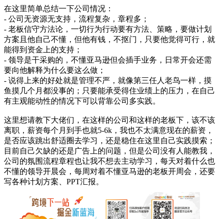
在这里简单总结一下公司情况：
- 公司无资源无支持，流程复杂，章程多；
- 老板信守方法论，一切行为行动要有方法、策略，要做计划
方案且他自己不懂，但他有钱，不抠门，只要他觉得可行，就
能得到资金上的支持；
- 领导是干采购的，不懂亚马逊但会插手业务，日常开会还需
要向他解释为什么要这么做；
- 说得上来的好处就是管理不严，就像第三任人老鸟一样，摸
鱼摸几个月都没事的；只要能承受得住业绩上的压力，在自己
有主观能动性的情况下可以背靠公司多实践。
这里想请教下大佬们，在这样的公司和这样的老板下，该不该
离职，薪资每个月到手也就5-6k，我也不太满意现在的薪资，
是否应该跳出舒适圈去学习，还是稳住在这里自己实践摸索；
目前自己欠缺的还是广告上的问题，但是公司没有人能教我，
公司的氛围流程章程也让我不想去主动学习，每天对着什么也
不懂的领导开晨会，每周对着不懂亚马逊的老板开周会，还要
写各种计划方案、PPT汇报。