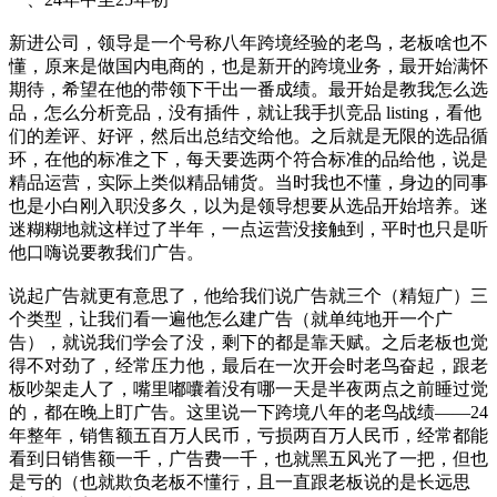
新进公司，领导是一个号称八年跨境经验的老鸟，老板啥也不
懂，原来是做国内电商的，也是新开的跨境业务，最开始满怀
期待，希望在他的带领下干出一番成绩。最开始是教我怎么选
品，怎么分析竞品，没有插件，就让我手扒竞品 listing，看他
们的差评、好评，然后出总结交给他。之后就是无限的选品循
环，在他的标准之下，每天要选两个符合标准的品给他，说是
精品运营，实际上类似精品铺货。当时我也不懂，身边的同事
也是小白刚入职没多久，以为是领导想要从选品开始培养。迷
迷糊糊地就这样过了半年，一点运营没接触到，平时也只是听
他口嗨说要教我们广告。
说起广告就更有意思了，他给我们说广告就三个（精短广）三
个类型，让我们看一遍他怎么建广告（就单纯地开一个广
告），就说我们学会了没，剩下的都是靠天赋。之后老板也觉
得不对劲了，经常压力他，最后在一次开会时老鸟奋起，跟老
板吵架走人了，嘴里嘟囔着没有哪一天是半夜两点之前睡过觉
的，都在晚上盯广告。这里说一下跨境八年的老鸟战绩——24
年整年，销售额五百万人民币，亏损两百万人民币，经常都能
看到日销售额一千，广告费一千，也就黑五风光了一把，但也
是亏的（也就欺负老板不懂行，且一直跟老板说的是长远思