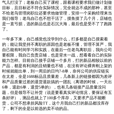
气儿打没了；老板自己买了课程，跟着课程要求我们做计划做
目标，且目标还不符合实际情况，完全就达不成的那种，甚至
不给老鸟管理岗职位还要求他做管理，安排一个采购经理来当
我们领导；老鸟自己也不想干活了，摸鱼摸了几个月，店铺也
是一直亏损，选的新品也是石沉大海，最后也是受不了了跑路
了。
一年多下来，自己感觉也没学到什么，打多都是自己摸索着
的；能让我坚持不离职的原因也是老板不懂，管理不算严，我
自己能有时间学习和实践，在最后一任老鸟离职后，我向公司
要权限，我自己负责店铺，也是背水一战，想看看自己的实际
能力怎样。目前自己接手店铺一个多月，打的新品相较以前的
产品，都是有利润的且销量也不错，在没有评论裸奔刚上架的
时候就能出单，到一周后的日均7-8单，奈何公司的供应链实
在太差，全是1688标品且质量差，几条新上的链接都因为差评
和产品质量过差的退货退款搞的一团乱（离谱的时候，一天出
6单，退款6单，退货5单的），也有几条链接产品质量没问
题，但是领导不让补货（说是要看真实评论情况，要保证有五
条好评），测品也就上了100多个库存，又要求产品不能断
货，公司不想承担风险TT，这个月我自己打的新品都没库存
了，剩下的全是以前选的卖不动的品。