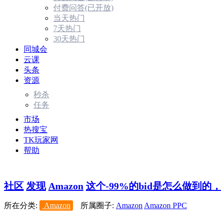
付费问答(已开放)
当天热门
7天热门
30天热门
同城会
云课
头条
资源
秒杀
任务
市场
热搜宝
TK玩家网
帮助
社区
发现
Amazon
这个-99%的bid是怎么做到的，上
所在分类:
Amazon
所属圈子:
Amazon
Amazon PPC