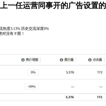
的，上一任运营同事开的广告设置
热度3.13%
历史交流深度0%
绝对没有 P 图！