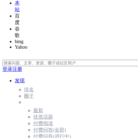
本
站
百
度
谷
歌
bing
Yahoo
登录
注册
发现
排名
圈子
最新
优质话题
付费阅读
付费问答(全部)
付费问答(进行中)