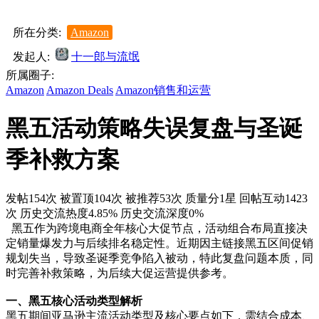
所在分类:
Amazon
发起人:
十一郎与流氓
所属圈子:
Amazon
Amazon Deals
Amazon销售和运营
黑五活动策略失误复盘与圣诞
季补救方案
发帖154次
被置顶104次
被推荐53次
质量分1星
回帖互动1423
次
历史交流热度4.85%
历史交流深度0%
黑五作为跨境电商全年核心大促节点，活动组合布局直接决
定销量爆发力与后续排名稳定性。近期因主链接黑五区间促销
规划失当，导致圣诞季竞争陷入被动，特此复盘问题本质，同
时完善补救策略，为后续大促运营提供参考。
一、黑五核心活动类型解析
黑五期间亚马逊主流活动类型及核心要点如下，需结合成本、