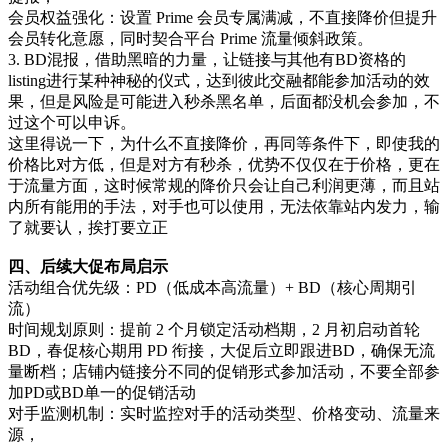
会员权益强化：设置 Prime 会员专属满减，不直接降价但提升
会员转化意愿，同时契合平台 Prime 流量倾斜政策。
3. BD混报，借助黑暗的力量，让链接与其他有BD资格的
listing进行某种神秘的仪式，达到彼此交融都能参加活动的效
果，但是风险是可能进入秒杀黑名单，后面都没机会参加，不
过这个可以申诉。
这里得说一下，为什么不直接降价，再同等条件下，即使我的
价格比对方低，但是对方有秒杀，优势不仅仅在于价格，更在
于流量方面，这时候常规的降价只会让自己利润更薄，而且站
内所有能用的手法，对手也可以使用，无法依靠站内发力，输
了就要认，挨打要立正
四、后续大促布局启示
活动组合优先级：PD（低成本高流量）+ BD（核心周期引
流）
时间规划原则：提前 2 个月锁定活动档期，2 月初启动首轮
BD，春促核心期用 PD 衔接，大促后立即跟进BD，确保无流
量断档；店铺内链接分不同的促销形式参加活动，不要全部参
加PD或BD单一的促销活动
对手监测机制：实时监控对手的活动类型、价格变动、流量来
源，