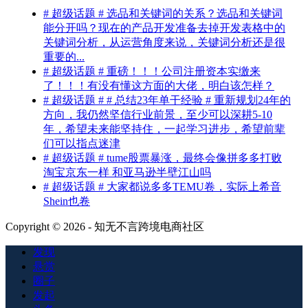
# 超级话题 # 选品和关键词的关系？选品和关键词
能分开吗？现在的产品开发准备去掉开发表格中的
关键词分析，从运营角度来说，关键词分析还是很
重要的...
# 超级话题 # 重磅！！！公司注册资本实缴来
了！！！有没有懂这方面的大佬，明白该怎样？
# 超级话题 # # 总结23年单干经验 # 重新规划24年的
方向，我仍然坚信行业前景，至少可以深耕5-10
年，希望未来能坚持住，一起学习进步，希望前辈
们可以指点迷津
# 超级话题 # tume股票暴涨，最终会像拼多多打败
淘宝京东一样 和亚马逊半壁江山吗
# 超级话题 # 大家都说多多TEMU卷，实际上希音
Shein也卷
Copyright © 2026 - 知无不言跨境电商社区
发现
悬赏
圈子
发起