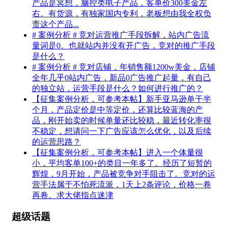
产品是冥想，脑控类电子产品，客单价300美金左
右。有货源，有独家国内专利，老板想由我全权负
责这个产品...
# 案例分析 # 竞对运营推广手段拆解，站内广告流
量词是0。也就站内并没有开广告，竞对的推广手段
是什么？
# 案例分析 # 竞对店铺，年销售额1200w美金，店铺
全年几乎0站内广告，新品0广告推广起量，有自己
的独立站，运营手段是什么？如何进行推广的？
【征集案例分析，可参考本帖】新手亚马逊单干半
个月，产品定价是中等定价，还算比较蓝海的产
品，刚开始卖的时候单量还比较稳，最近转化率很
不稳定，想请问一下广告应该怎么优化，以及后续
的运营思路？
【征集案例分析，可参考本帖】进入一个体量很
小，平均客单100+的类目一年多了。经历了短暂的
辉煌，9月开始，产品被竞争对手阻击了。竞对的运
营手法属于不怕死流派，1天上2条评论，价格一卷
再卷。求大佬指点迷津
超级话题