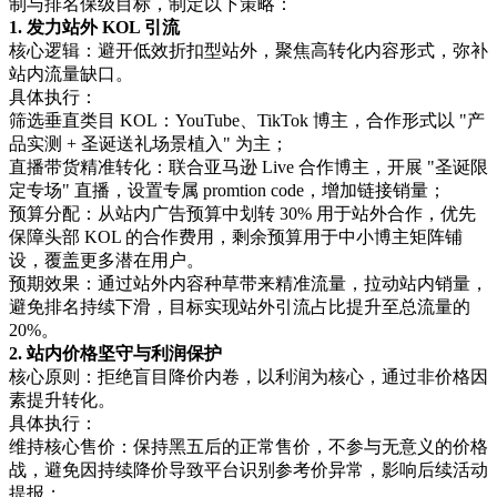
制与排名保级目标，制定以下策略：
1. 发力站外 KOL 引流
核心逻辑：避开低效折扣型站外，聚焦高转化内容形式，弥补
站内流量缺口。
具体执行：
筛选垂直类目 KOL：YouTube、TikTok 博主，合作形式以 "产
品实测 + 圣诞送礼场景植入" 为主；
直播带货精准转化：联合亚马逊 Live 合作博主，开展 "圣诞限
定专场" 直播，设置专属 promtion code，增加链接销量；
预算分配：从站内广告预算中划转 30% 用于站外合作，优先
保障头部 KOL 的合作费用，剩余预算用于中小博主矩阵铺
设，覆盖更多潜在用户。
预期效果：通过站外内容种草带来精准流量，拉动站内销量，
避免排名持续下滑，目标实现站外引流占比提升至总流量的
20%。
2. 站内价格坚守与利润保护
核心原则：拒绝盲目降价内卷，以利润为核心，通过非价格因
素提升转化。
具体执行：
维持核心售价：保持黑五后的正常售价，不参与无意义的价格
战，避免因持续降价导致平台识别参考价异常，影响后续活动
提报；