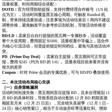
流量权重、时间周期综合搭配：
DOTD：
官方经理协助提报，支持付费经理合作账号（US 站
点为主），活动时间覆盖黑五核心周期。可触发 Rundeal 机
制，带来持续流量加成；注意事项为活动结束后 1 周内不建议
调整价格，避免触发平台参考价识别机制，导致活动价格变
低。
BD/LD：
卖家后台自行提报的黑五网一专属秒杀，活动覆盖
整个大促周期，费用固定 $1000。流量权重中等偏上，适合作
为核心引流活动，但需提前锁定时间档位，避免与其他活动冲
突。
PD（Prime Day Deal）
：卖家自主提报，黑五期间可正常提
报，费用 $245（约为 BD 的 1/4）。流量表现目前来看并没有
很大的差异
Coupon
：针对 Prime 会员的专属优惠，可与 BD/PD 叠加使用.
二、本次活动布局核心失误
（一）自身策略漏洞
活动时间衔接失衡：黑五期间盲目提报 BD，且未合理规划 11
月 BD 的具体时段，导致系统自动分配的 12 月 BD 档期直接
顺延至月末（12 月 25 日后），完全错失圣诞季（12 月 1 日 -
24 日）核心销售窗口，相当于主动放弃旺季流量红利。增加