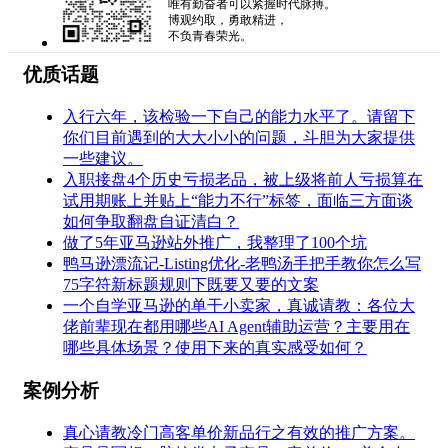
唯有勤奋者可以紧握时代脉搏。
博观约取，勇敢精进，
不负青春荣光。
优质话题
入行六年，该检验一下自己的能力水平了。请留下
你们目前遇到的大大小小的问题，斗胆为大家提供
一些建议。
入职接盘4个历史亏损老品，被上级将前人亏损算在
试用期账上并贴上“能力不行”标签，面临三方面谈
如何争取翻盘自证清白？
做了5年亚马逊站外推广，我整理了100个坑
鸭马逊漂流记-Listing优化-老鸭汤手把手教你怎么写
75字符新标题规则下既要又要的文案
一个自学亚马逊的单干小卖家，真诚请教：各位大
佬前辈现在都用哪些AI Agent辅助运营？主要用在
哪些具体场景？使用下来的真实感受如何？
案例分析
真心请教冷门高客单价新品行之有效的推广方案。