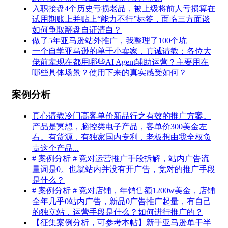
入职接盘4个历史亏损老品，被上级将前人亏损算在
试用期账上并贴上“能力不行”标签，面临三方面谈
如何争取翻盘自证清白？
做了5年亚马逊站外推广，我整理了100个坑
一个自学亚马逊的单干小卖家，真诚请教：各位大
佬前辈现在都用哪些AI Agent辅助运营？主要用在
哪些具体场景？使用下来的真实感受如何？
案例分析
真心请教冷门高客单价新品行之有效的推广方案。
产品是冥想，脑控类电子产品，客单价300美金左
右。有货源，有独家国内专利，老板想由我全权负
责这个产品...
# 案例分析 # 竞对运营推广手段拆解，站内广告流
量词是0。也就站内并没有开广告，竞对的推广手段
是什么？
# 案例分析 # 竞对店铺，年销售额1200w美金，店铺
全年几乎0站内广告，新品0广告推广起量，有自己
的独立站，运营手段是什么？如何进行推广的？
【征集案例分析，可参考本帖】新手亚马逊单干半