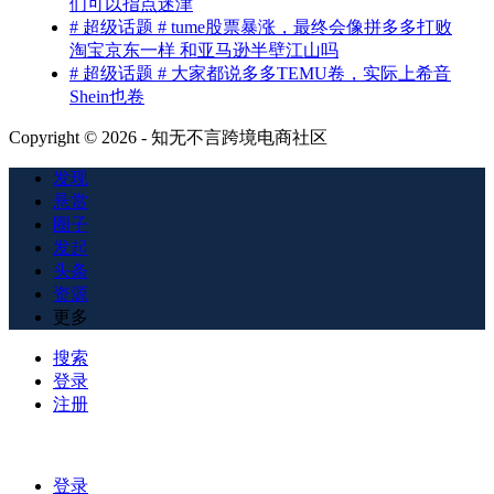
们可以指点迷津
# 超级话题 # tume股票暴涨，最终会像拼多多打败
淘宝京东一样 和亚马逊半壁江山吗
# 超级话题 # 大家都说多多TEMU卷，实际上希音
Shein也卷
Copyright © 2026 - 知无不言跨境电商社区
发现
悬赏
圈子
发起
头条
资源
更多
搜索
登录
注册
登录