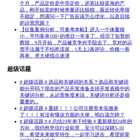
个月，产品定价是中等定价，还算比较蓝海的产
品，刚开始卖的时候单量还比较稳，最近转化率很
不稳定，想请问一下广告应该怎么优化，以及后续
的运营思路？
【征集案例分析，可参考本帖】进入一个体量很
小，平均客单100+的类目一年多了。经历了短暂的
辉煌，9月开始，产品被竞争对手阻击了。竞对的运
营手法属于不怕死流派，1天上2条评论，价格一卷
再卷。求大佬指点迷津
超级话题
# 超级话题 # 选品和关键词的关系？选品和关键词
能分开吗？现在的产品开发准备去掉开发表格中的
关键词分析，从运营角度来说，关键词分析还是很
重要的...
# 超级话题 # 重磅！！！公司注册资本实缴来
了！！！有没有懂这方面的大佬，明白该怎样？
# 超级话题 # # 总结23年单干经验 # 重新规划24年的
方向，我仍然坚信行业前景，至少可以深耕5-10
年，希望未来能坚持住，一起学习进步，希望前辈