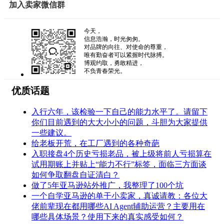
加入卖家微信群
今天，
信息浩瀚，时光匆匆。
对品牌的向往、对使命的尊重，
唯有勤奋者可以紧握时代脉搏。
博观约取，勇敢精进，
不负青春荣光。
优质话题
入行六年，该检验一下自己的能力水平了。请留下
你们目前遇到的大大小小的问题，斗胆为大家提供
一些建议。
给老板开荒，在工厂遇到的各种奇葩
入职接盘4个历史亏损老品，被上级将前人亏损算在
试用期账上并贴上“能力不行”标签，面临三方面谈
如何争取翻盘自证清白？
做了5年亚马逊站外推广，我整理了100个坑
一个自学亚马逊的单干小卖家，真诚请教：各位大
佬前辈现在都用哪些AI Agent辅助运营？主要用在
哪些具体场景？使用下来的真实感受如何？