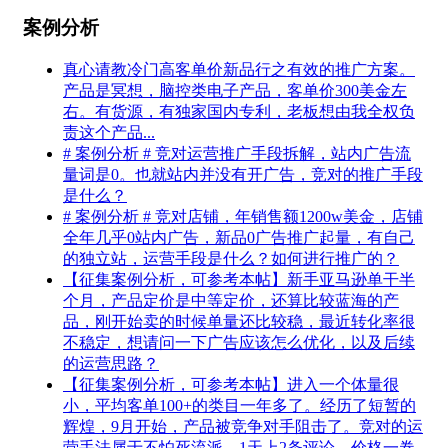
案例分析
真心请教冷门高客单价新品行之有效的推广方案。
产品是冥想，脑控类电子产品，客单价300美金左
右。有货源，有独家国内专利，老板想由我全权负
责这个产品...
# 案例分析 # 竞对运营推广手段拆解，站内广告流
量词是0。也就站内并没有开广告，竞对的推广手段
是什么？
# 案例分析 # 竞对店铺，年销售额1200w美金，店铺
全年几乎0站内广告，新品0广告推广起量，有自己
的独立站，运营手段是什么？如何进行推广的？
【征集案例分析，可参考本帖】新手亚马逊单干半
个月，产品定价是中等定价，还算比较蓝海的产
品，刚开始卖的时候单量还比较稳，最近转化率很
不稳定，想请问一下广告应该怎么优化，以及后续
的运营思路？
【征集案例分析，可参考本帖】进入一个体量很
小，平均客单100+的类目一年多了。经历了短暂的
辉煌，9月开始，产品被竞争对手阻击了。竞对的运
营手法属于不怕死流派，1天上2条评论，价格一卷