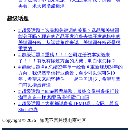
再卷。求大佬指点迷津
超级话题
# 超级话题 # 选品和关键词的关系？选品和关键词
能分开吗？现在的产品开发准备去掉开发表格中的
关键词分析，从运营角度来说，关键词分析还是很
重要的...
# 超级话题 # 重磅！！！公司注册资本实缴来
了！！！有没有懂这方面的大佬，明白该怎样？
# 超级话题 # # 总结23年单干经验 # 重新规划24年的
方向，我仍然坚信行业前景，至少可以深耕5-10
年，希望未来能坚持住，一起学习进步，希望前辈
们可以指点迷津
# 超级话题 # tume股票暴涨，最终会像拼多多打败
淘宝京东一样 和亚马逊半壁江山吗
# 超级话题 # 大家都说多多TEMU卷，实际上希音
Shein也卷
Copyright © 2026 - 知无不言跨境电商社区