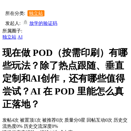
所在分类:
独立站
发起人:
放学的验证码
所属圈子:
独立站
AI
现在做 POD（按需印刷）有哪
些玩法？除了热点跟随、垂直
定制和AI创作，还有哪些值得
尝试？AI 在 POD 里能怎么真
正落地？
发帖4次
被置顶1次
被推荐0次
质量分0星
回帖互动0次
历史交
流热度0%
历史交流深度0%