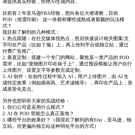
请提供真实经验，拒绝AI生成内容。
目前有 2 年亚马逊FBA经验，想向各位大佬请教，目前
POD（按需印刷） 这一块都有哪些成熟或者新颖的玩法模
式？
我目前了解到的几种模式：
1. 热点跟随：在社交媒体找热点，然后快速设计相关图案/文
字印在产品（比如 T 恤）上，再上传到平台或独立站，通过
付费广告推广。
2. 垂直定制：搭建一个专门的网站，聚焦某一类产品的 POD
需求，比如“宠物图片印在袜子上”，通过预设模板让用户自行
上传图片、设置文字等参数完成定制。
3. AI 创作：在创作过程中加入 AI，用户上传图片，由 AI 生
成特定效果（例如插画风、艺术滤镜等），再印在产品上，形
成差异化卖点。
另外也想听听大家的实战经验：
1. 你们公司是采用什么模式？
2. AI 在 POD 里能怎么真正落地？
3. 哪些平台的效果好？（我现在了解到的有Etsy，亚马逊，独
立站。但更偏向独立站这种弱化平台的方式）