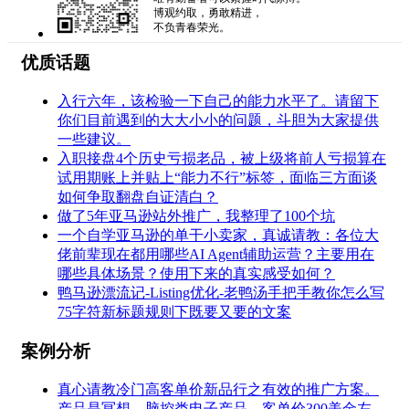
博观约取，勇敢精进，
不负青春荣光。
优质话题
入行六年，该检验一下自己的能力水平了。请留下
你们目前遇到的大大小小的问题，斗胆为大家提供
一些建议。
入职接盘4个历史亏损老品，被上级将前人亏损算在
试用期账上并贴上“能力不行”标签，面临三方面谈
如何争取翻盘自证清白？
做了5年亚马逊站外推广，我整理了100个坑
一个自学亚马逊的单干小卖家，真诚请教：各位大
佬前辈现在都用哪些AI Agent辅助运营？主要用在
哪些具体场景？使用下来的真实感受如何？
鸭马逊漂流记-Listing优化-老鸭汤手把手教你怎么写
75字符新标题规则下既要又要的文案
案例分析
真心请教冷门高客单价新品行之有效的推广方案。
产品是冥想，脑控类电子产品，客单价300美金左