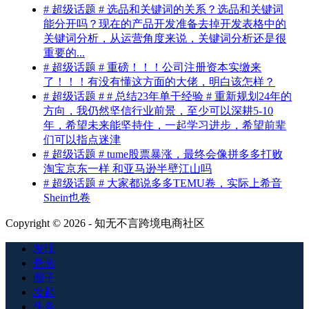
# 超级话题 # 选品和关键词的关系？选品和关键词
能分开吗？现在的产品开发准备去掉开发表格中的
关键词分析，从运营角度来说，关键词分析还是很
重要的...
# 超级话题 # 重磅！！！公司注册资本实缴来
了！！！有没有懂这方面的大佬，明白该怎样？
# 超级话题 # # 总结23年单干经验 # 重新规划24年的
方向，我仍然坚信行业前景，至少可以深耕5-10
年，希望未来能坚持住，一起学习进步，希望前辈
们可以指点迷津
# 超级话题 # tume股票暴涨，最终会像拼多多打败
淘宝京东一样 和亚马逊半壁江山吗
# 超级话题 # 大家都说多多TEMU卷，实际上希音
Shein也卷
Copyright © 2026 - 知无不言跨境电商社区
发现
悬赏
圈子
发起
头条