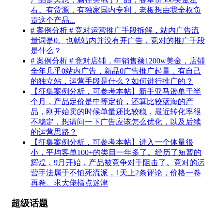
右。有货源，有独家国内专利，老板想由我全权负
责这个产品...
# 案例分析 # 竞对运营推广手段拆解，站内广告流
量词是0。也就站内并没有开广告，竞对的推广手段
是什么？
# 案例分析 # 竞对店铺，年销售额1200w美金，店铺
全年几乎0站内广告，新品0广告推广起量，有自己
的独立站，运营手段是什么？如何进行推广的？
【征集案例分析，可参考本帖】新手亚马逊单干半
个月，产品定价是中等定价，还算比较蓝海的产
品，刚开始卖的时候单量还比较稳，最近转化率很
不稳定，想请问一下广告应该怎么优化，以及后续
的运营思路？
【征集案例分析，可参考本帖】进入一个体量很
小，平均客单100+的类目一年多了。经历了短暂的
辉煌，9月开始，产品被竞争对手阻击了。竞对的运
营手法属于不怕死流派，1天上2条评论，价格一卷
再卷。求大佬指点迷津
超级话题