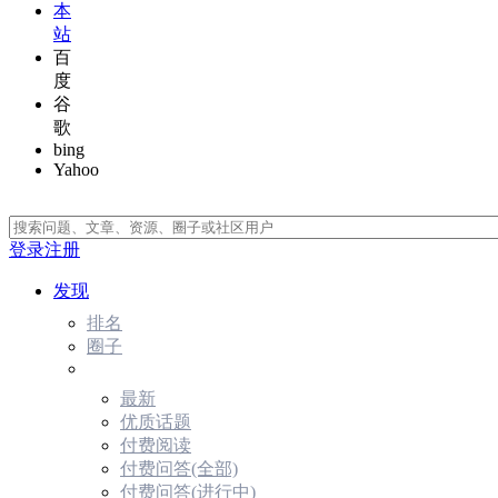
本
站
百
度
谷
歌
bing
Yahoo
登录
注册
发现
排名
圈子
最新
优质话题
付费阅读
付费问答(全部)
付费问答(进行中)