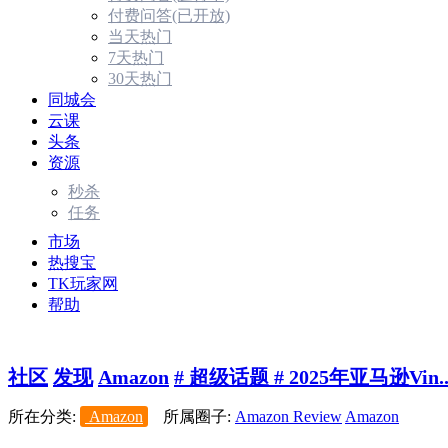
付费问答(已开放)
当天热门
7天热门
30天热门
同城会
云课
头条
资源
秒杀
任务
市场
热搜宝
TK玩家网
帮助
社区
发现
Amazon
# 超级话题 # 2025年亚马逊Vin..
所在分类:
Amazon
所属圈子:
Amazon Review
Amazon