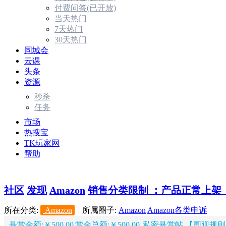
付费问答(已开放)
当天热门
7天热门
30天热门
同城会
云课
头条
资源
秒杀
任务
市场
热搜宝
TK玩家网
帮助
社区
发现
Amazon
销售分类限制 ：产品正常上架，
所在分类:
Amazon
所属圈子:
Amazon
Amazon各类申诉
悬赏金额:￥500.00
赏金总额:￥500.00
私密悬赏帖 【围观规则