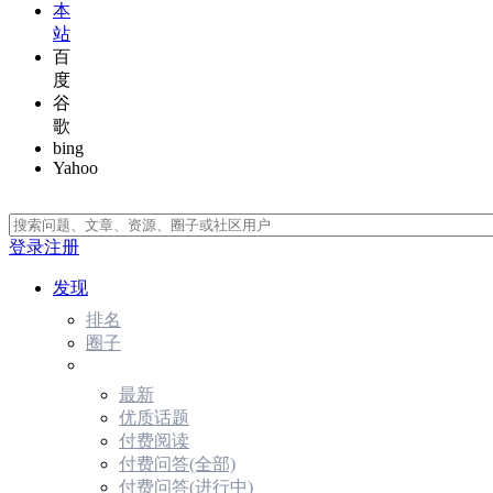
本
站
百
度
谷
歌
bing
Yahoo
登录
注册
发现
排名
圈子
最新
优质话题
付费阅读
付费问答(全部)
付费问答(进行中)