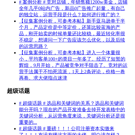
# 案例分析 # 竞对店铺，年销售额1200w美金，店铺
全年几乎0站内广告，新品0广告推广起量，有自己
的独立站，运营手段是什么？如何进行推广的？
【征集案例分析，可参考本帖】新手亚马逊单干半
个月，产品定价是中等定价，还算比较蓝海的产
品，刚开始卖的时候单量还比较稳，最近转化率很
不稳定，想请问一下广告应该怎么优化，以及后续
的运营思路？
【征集案例分析，可参考本帖】进入一个体量很
小，平均客单100+的类目一年多了。经历了短暂的
辉煌，9月开始，产品被竞争对手阻击了。竞对的运
营手法属于不怕死流派，1天上2条评论，价格一卷
再卷。求大佬指点迷津
超级话题
# 超级话题 # 选品和关键词的关系？选品和关键词
能分开吗？现在的产品开发准备去掉开发表格中的
关键词分析，从运营角度来说，关键词分析还是很
重要的...
# 超级话题 # 重磅！！！公司注册资本实缴来
了！！！有没有懂这方面的大佬，明白该怎样？