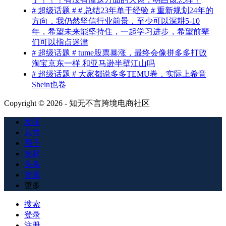
# 超级话题 # # 总结23年单干经验 # 重新规划24年的
方向，我仍然坚信行业前景，至少可以深耕5-10
年，希望未来能坚持住，一起学习进步，希望前辈
们可以指点迷津
# 超级话题 # tume股票暴涨，最终会像拼多多打败
淘宝京东一样 和亚马逊半壁江山吗
# 超级话题 # 大家都说多多TEMU卷，实际上希音
Shein也卷
Copyright © 2026 - 知无不言跨境电商社区
发现
悬赏
圈子
发起
头条
资源
更多
搜索
登录
注册