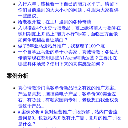
入行六年，该检验一下自己的能力水平了。请留下
你们目前遇到的大大小小的问题，斗胆为大家提供
一些建议。
给老板开荒，在工厂遇到的各种奇葩
入职接盘4个历史亏损老品，被上级将前人亏损算在
试用期账上并贴上“能力不行”标签，面临三方面谈
如何争取翻盘自证清白？
做了5年亚马逊站外推广，我整理了100个坑
一个自学亚马逊的单干小卖家，真诚请教：各位大
佬前辈现在都用哪些AI Agent辅助运营？主要用在
哪些具体场景？使用下来的真实感受如何？
案例分析
真心请教冷门高客单价新品行之有效的推广方案。
产品是冥想，脑控类电子产品，客单价300美金左
右。有货源，有独家国内专利，老板想由我全权负
责这个产品...
# 案例分析 # 竞对运营推广手段拆解，站内广告流
量词是0。也就站内并没有开广告，竞对的推广手段
是什么？