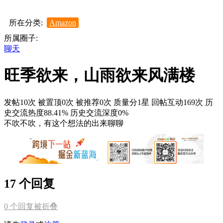
所在分类:
Amazon
所属圈子:
聊天
旺季欲来，山雨欲来风满楼
发帖10次
被置顶0次
被推荐0次
质量分1星
回帖互动169次
历
史交流热度88.41%
历史交流深度0%
不吹不吹，有这个想法的出来聊聊
17 个回复
0
个回复被折叠