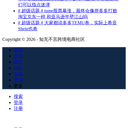
们可以指点迷津
# 超级话题 # tume股票暴涨，最终会像拼多多打败
淘宝京东一样 和亚马逊半壁江山吗
# 超级话题 # 大家都说多多TEMU卷，实际上希音
Shein也卷
Copyright © 2026 - 知无不言跨境电商社区
发现
悬赏
圈子
发起
头条
资源
更多
搜索
登录
注册