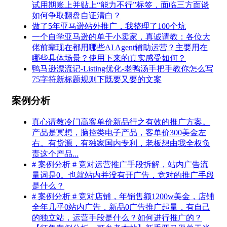
试用期账上并贴上“能力不行”标签，面临三方面谈
如何争取翻盘自证清白？
做了5年亚马逊站外推广，我整理了100个坑
一个自学亚马逊的单干小卖家，真诚请教：各位大
佬前辈现在都用哪些AI Agent辅助运营？主要用在
哪些具体场景？使用下来的真实感受如何？
鸭马逊漂流记-Listing优化-老鸭汤手把手教你怎么写
75字符新标题规则下既要又要的文案
案例分析
真心请教冷门高客单价新品行之有效的推广方案。
产品是冥想，脑控类电子产品，客单价300美金左
右。有货源，有独家国内专利，老板想由我全权负
责这个产品...
# 案例分析 # 竞对运营推广手段拆解，站内广告流
量词是0。也就站内并没有开广告，竞对的推广手段
是什么？
# 案例分析 # 竞对店铺，年销售额1200w美金，店铺
全年几乎0站内广告，新品0广告推广起量，有自己
的独立站，运营手段是什么？如何进行推广的？