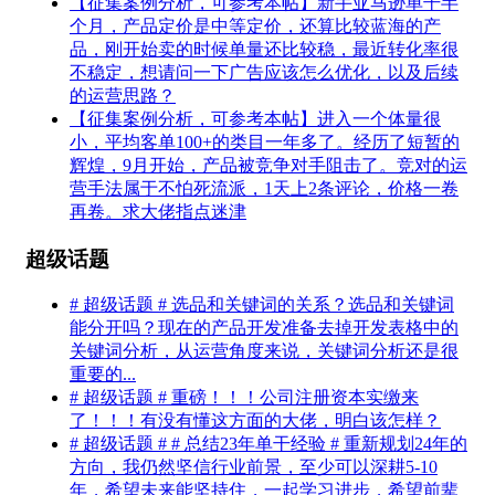
【征集案例分析，可参考本帖】新手亚马逊单干半
个月，产品定价是中等定价，还算比较蓝海的产
品，刚开始卖的时候单量还比较稳，最近转化率很
不稳定，想请问一下广告应该怎么优化，以及后续
的运营思路？
【征集案例分析，可参考本帖】进入一个体量很
小，平均客单100+的类目一年多了。经历了短暂的
辉煌，9月开始，产品被竞争对手阻击了。竞对的运
营手法属于不怕死流派，1天上2条评论，价格一卷
再卷。求大佬指点迷津
超级话题
# 超级话题 # 选品和关键词的关系？选品和关键词
能分开吗？现在的产品开发准备去掉开发表格中的
关键词分析，从运营角度来说，关键词分析还是很
重要的...
# 超级话题 # 重磅！！！公司注册资本实缴来
了！！！有没有懂这方面的大佬，明白该怎样？
# 超级话题 # # 总结23年单干经验 # 重新规划24年的
方向，我仍然坚信行业前景，至少可以深耕5-10
年，希望未来能坚持住，一起学习进步，希望前辈