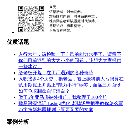
今天，
信息浩瀚，时光匆匆。
对品牌的向往、对使命的尊重，
唯有勤奋者可以紧握时代脉搏。
博观约取，勇敢精进，
不负青春荣光。
优质话题
入行六年，该检验一下自己的能力水平了。请留下
你们目前遇到的大大小小的问题，斗胆为大家提供
一些建议。
给老板开荒，在工厂遇到的各种奇葩
入职接盘4个历史亏损老品，被上级将前人亏损算在
试用期账上并贴上“能力不行”标签，面临三方面谈
如何争取翻盘自证清白？
做了5年亚马逊站外推广，我整理了100个坑
鸭马逊漂流记-Listing优化-老鸭汤手把手教你怎么写
75字符新标题规则下既要又要的文案
案例分析