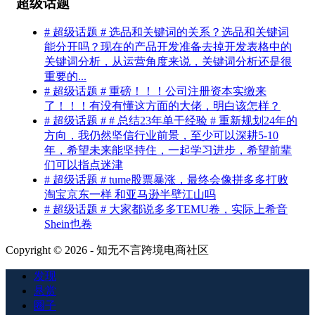
超级话题
# 超级话题 # 选品和关键词的关系？选品和关键词
能分开吗？现在的产品开发准备去掉开发表格中的
关键词分析，从运营角度来说，关键词分析还是很
重要的...
# 超级话题 # 重磅！！！公司注册资本实缴来
了！！！有没有懂这方面的大佬，明白该怎样？
# 超级话题 # # 总结23年单干经验 # 重新规划24年的
方向，我仍然坚信行业前景，至少可以深耕5-10
年，希望未来能坚持住，一起学习进步，希望前辈
们可以指点迷津
# 超级话题 # tume股票暴涨，最终会像拼多多打败
淘宝京东一样 和亚马逊半壁江山吗
# 超级话题 # 大家都说多多TEMU卷，实际上希音
Shein也卷
Copyright © 2026 - 知无不言跨境电商社区
发现
悬赏
圈子