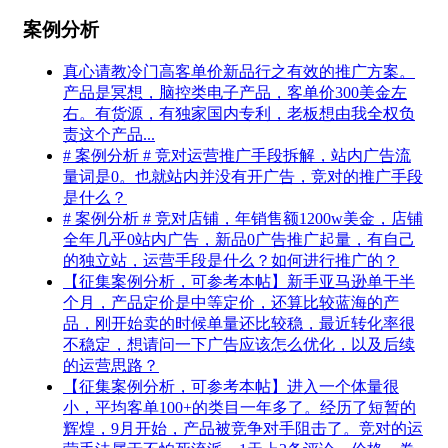
案例分析
真心请教冷门高客单价新品行之有效的推广方案。
产品是冥想，脑控类电子产品，客单价300美金左
右。有货源，有独家国内专利，老板想由我全权负
责这个产品...
# 案例分析 # 竞对运营推广手段拆解，站内广告流
量词是0。也就站内并没有开广告，竞对的推广手段
是什么？
# 案例分析 # 竞对店铺，年销售额1200w美金，店铺
全年几乎0站内广告，新品0广告推广起量，有自己
的独立站，运营手段是什么？如何进行推广的？
【征集案例分析，可参考本帖】新手亚马逊单干半
个月，产品定价是中等定价，还算比较蓝海的产
品，刚开始卖的时候单量还比较稳，最近转化率很
不稳定，想请问一下广告应该怎么优化，以及后续
的运营思路？
【征集案例分析，可参考本帖】进入一个体量很
小，平均客单100+的类目一年多了。经历了短暂的
辉煌，9月开始，产品被竞争对手阻击了。竞对的运