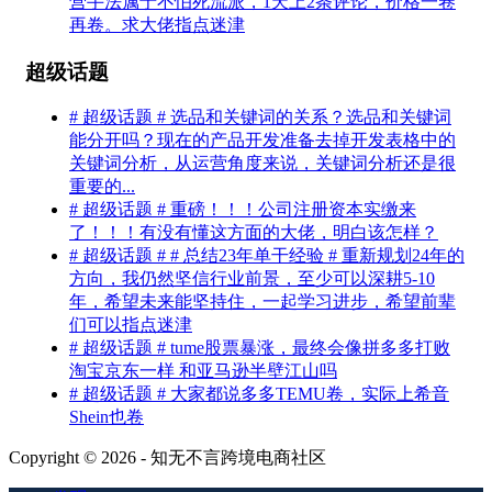
营手法属于不怕死流派，1天上2条评论，价格一卷
再卷。求大佬指点迷津
超级话题
# 超级话题 # 选品和关键词的关系？选品和关键词
能分开吗？现在的产品开发准备去掉开发表格中的
关键词分析，从运营角度来说，关键词分析还是很
重要的...
# 超级话题 # 重磅！！！公司注册资本实缴来
了！！！有没有懂这方面的大佬，明白该怎样？
# 超级话题 # # 总结23年单干经验 # 重新规划24年的
方向，我仍然坚信行业前景，至少可以深耕5-10
年，希望未来能坚持住，一起学习进步，希望前辈
们可以指点迷津
# 超级话题 # tume股票暴涨，最终会像拼多多打败
淘宝京东一样 和亚马逊半壁江山吗
# 超级话题 # 大家都说多多TEMU卷，实际上希音
Shein也卷
Copyright © 2026 - 知无不言跨境电商社区