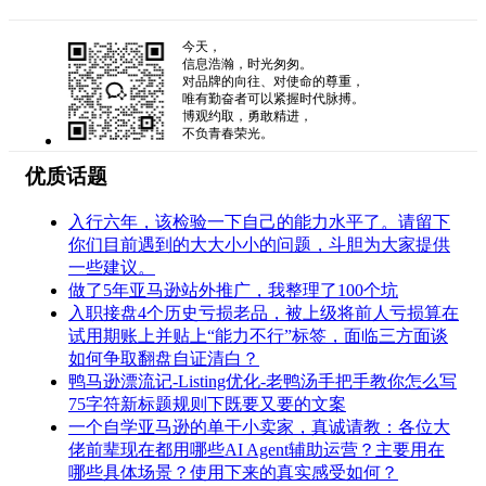
今天，
信息浩瀚，时光匆匆。
对品牌的向往、对使命的尊重，
唯有勤奋者可以紧握时代脉搏。
博观约取，勇敢精进，
不负青春荣光。
优质话题
入行六年，该检验一下自己的能力水平了。请留下
你们目前遇到的大大小小的问题，斗胆为大家提供
一些建议。
做了5年亚马逊站外推广，我整理了100个坑
入职接盘4个历史亏损老品，被上级将前人亏损算在
试用期账上并贴上“能力不行”标签，面临三方面谈
如何争取翻盘自证清白？
鸭马逊漂流记-Listing优化-老鸭汤手把手教你怎么写
75字符新标题规则下既要又要的文案
一个自学亚马逊的单干小卖家，真诚请教：各位大
佬前辈现在都用哪些AI Agent辅助运营？主要用在
哪些具体场景？使用下来的真实感受如何？