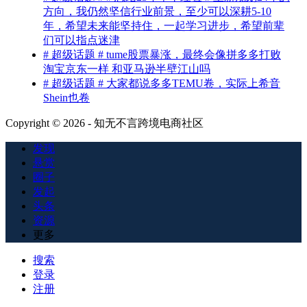
方向，我仍然坚信行业前景，至少可以深耕5-10
年，希望未来能坚持住，一起学习进步，希望前辈
们可以指点迷津
# 超级话题 # tume股票暴涨，最终会像拼多多打败
淘宝京东一样 和亚马逊半壁江山吗
# 超级话题 # 大家都说多多TEMU卷，实际上希音
Shein也卷
Copyright © 2026 - 知无不言跨境电商社区
发现
悬赏
圈子
发起
头条
资源
更多
搜索
登录
注册