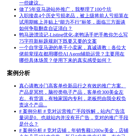
一些建议。
做了5年亚马逊站外推广，我整理了100个坑
入职接盘4个历史亏损老品，被上级将前人亏损算在
试用期账上并贴上“能力不行”标签，面临三方面谈
如何争取翻盘自证清白？
鸭马逊漂流记-Listing优化-老鸭汤手把手教你怎么写
75字符新标题规则下既要又要的文案
一个自学亚马逊的单干小卖家，真诚请教：各位大
佬前辈现在都用哪些AI Agent辅助运营？主要用在
哪些具体场景？使用下来的真实感受如何？
案例分析
真心请教冷门高客单价新品行之有效的推广方案。
产品是冥想，脑控类电子产品，客单价300美金左
右。有货源，有独家国内专利，老板想由我全权负
责这个产品...
# 案例分析 # 竞对运营推广手段拆解，站内广告流
量词是0。也就站内并没有开广告，竞对的推广手段
是什么？
# 案例分析 # 竞对店铺，年销售额1200w美金，店铺