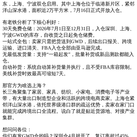
东，上海、宁波双仓启用。其中上海仓位于临港新片区，紧邻
洋山深水港，面积近2万平方米，7月16日正式开放入仓。
有老铁分析了下核心利好：
30天免费仓储：2026年7月1日至12月31日，入仓深圳、上海、
宁波GWD的库存，自收货之日起免仓储费。
一站式全包：卖家只需把货送到GWD，后续出口报关、跨境
运输、进口清关、FBA入仓全部由亚马逊完成。
无最低发货量：支持“一箱起发”，批量补货或新品测款都能入
仓。
自动补货：系统自动算补货量并执行，且不受FBA库容限制。
美线补货时效最高可缩短7天。
那官方为啥选上海？
长三角聚集了家居、家具、纺织、小家电、消费电子等产业
带，有大量出口制造型企业和活跃的跨境电商卖家。上海仓紧
邻洋山深水港，依托世界级港口群的疏运优势，卖家在家门口
就能完成跨境出口全流程。说白了就是贴近货源地、对接产业
集群。
想问问各位：
你们有发GWD仓的吗？深圳仓4月就开了，复订率超过45%，