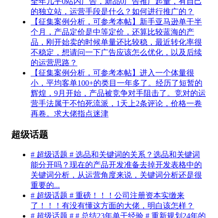
全年几乎0站内广告，新品0广告推广起量，有自己
的独立站，运营手段是什么？如何进行推广的？
【征集案例分析，可参考本帖】新手亚马逊单干半
个月，产品定价是中等定价，还算比较蓝海的产
品，刚开始卖的时候单量还比较稳，最近转化率很
不稳定，想请问一下广告应该怎么优化，以及后续
的运营思路？
【征集案例分析，可参考本帖】进入一个体量很
小，平均客单100+的类目一年多了。经历了短暂的
辉煌，9月开始，产品被竞争对手阻击了。竞对的运
营手法属于不怕死流派，1天上2条评论，价格一卷
再卷。求大佬指点迷津
超级话题
# 超级话题 # 选品和关键词的关系？选品和关键词
能分开吗？现在的产品开发准备去掉开发表格中的
关键词分析，从运营角度来说，关键词分析还是很
重要的...
# 超级话题 # 重磅！！！公司注册资本实缴来
了！！！有没有懂这方面的大佬，明白该怎样？
# 超级话题 # # 总结23年单干经验 # 重新规划24年的