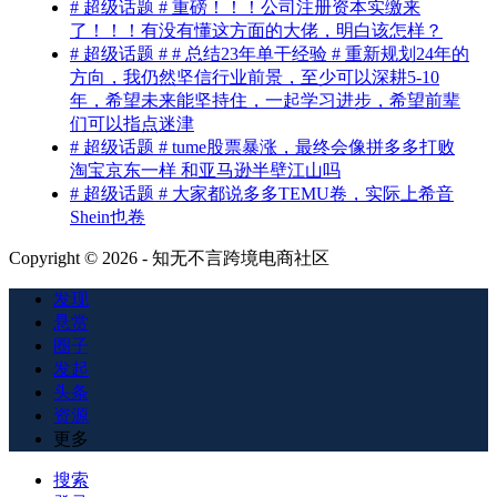
# 超级话题 # 重磅！！！公司注册资本实缴来
了！！！有没有懂这方面的大佬，明白该怎样？
# 超级话题 # # 总结23年单干经验 # 重新规划24年的
方向，我仍然坚信行业前景，至少可以深耕5-10
年，希望未来能坚持住，一起学习进步，希望前辈
们可以指点迷津
# 超级话题 # tume股票暴涨，最终会像拼多多打败
淘宝京东一样 和亚马逊半壁江山吗
# 超级话题 # 大家都说多多TEMU卷，实际上希音
Shein也卷
Copyright © 2026 - 知无不言跨境电商社区
发现
悬赏
圈子
发起
头条
资源
更多
搜索