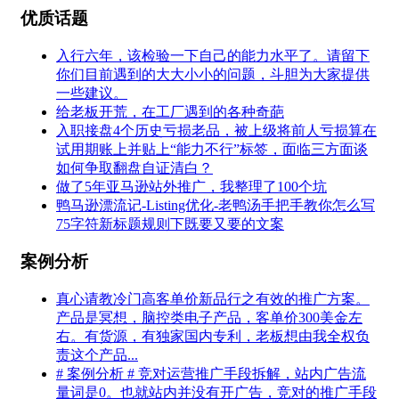
优质话题
入行六年，该检验一下自己的能力水平了。请留下
你们目前遇到的大大小小的问题，斗胆为大家提供
一些建议。
给老板开荒，在工厂遇到的各种奇葩
入职接盘4个历史亏损老品，被上级将前人亏损算在
试用期账上并贴上“能力不行”标签，面临三方面谈
如何争取翻盘自证清白？
做了5年亚马逊站外推广，我整理了100个坑
鸭马逊漂流记-Listing优化-老鸭汤手把手教你怎么写
75字符新标题规则下既要又要的文案
案例分析
真心请教冷门高客单价新品行之有效的推广方案。
产品是冥想，脑控类电子产品，客单价300美金左
右。有货源，有独家国内专利，老板想由我全权负
责这个产品...
# 案例分析 # 竞对运营推广手段拆解，站内广告流
量词是0。也就站内并没有开广告，竞对的推广手段