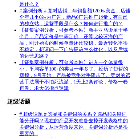
是什么？
# 案例分析 # 竞对店铺，年销售额1200w美金，店铺
全年几乎0站内广告，新品0广告推广起量，有自己
的独立站，运营手段是什么？如何进行推广的？
【征集案例分析，可参考本帖】新手亚马逊单干半
个月，产品定价是中等定价，还算比较蓝海的产
品，刚开始卖的时候单量还比较稳，最近转化率很
不稳定，想请问一下广告应该怎么优化，以及后续
的运营思路？
【征集案例分析，可参考本帖】进入一个体量很
小，平均客单100+的类目一年多了。经历了短暂的
辉煌，9月开始，产品被竞争对手阻击了。竞对的运
营手法属于不怕死流派，1天上2条评论，价格一卷
再卷。求大佬指点迷津
超级话题
# 超级话题 # 选品和关键词的关系？选品和关键词
能分开吗？现在的产品开发准备去掉开发表格中的
关键词分析，从运营角度来说，关键词分析还是很
重要的...