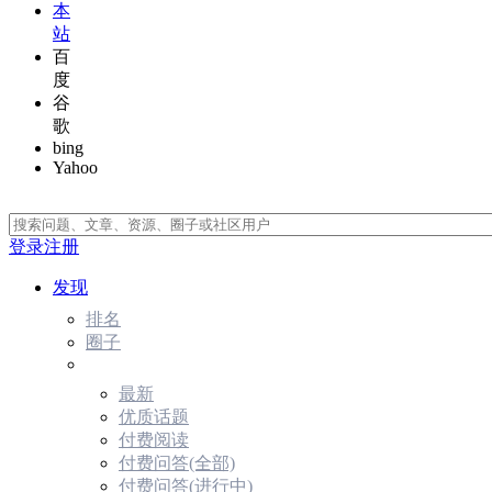
本
站
百
度
谷
歌
bing
Yahoo
登录
注册
发现
排名
圈子
最新
优质话题
付费阅读
付费问答(全部)
付费问答(进行中)