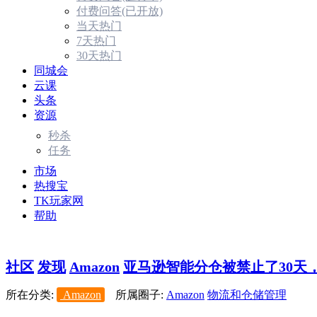
付费问答(已开放)
当天热门
7天热门
30天热门
同城会
云课
头条
资源
秒杀
任务
市场
热搜宝
TK玩家网
帮助
社区
发现
Amazon
亚马逊智能分仓被禁止了30天，
所在分类:
Amazon
所属圈子:
Amazon
物流和仓储管理