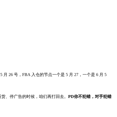
是 5 月 26 号，FBA 入仓的节点一个是 5 月 27，一个是 6 月 5
断货、停广告的时候，咱们再打回去。
PD你不犯错，对手犯错