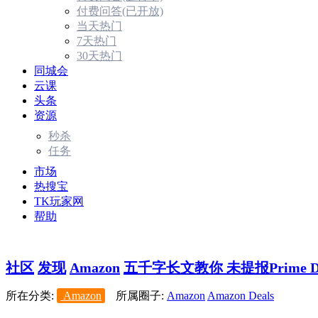
付费问答(已开放)
当天热门
7天热门
30天热门
同城会
云课
头条
资源
秒杀
任务
市场
热搜宝
TK玩家网
帮助
社区
发现
Amazon
五千字长文教你 未提报Prime Day
所在分类:
Amazon
所属圈子:
Amazon
Amazon Deals