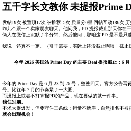
五千字长文教你 未提报Prime
发帖19次
被置顶17次
被推荐15次
质量分0星
回帖互动186次
历
昨儿个跟一个卖家朋友聊天。他问我，PD 提报截止那天你在干嘛
俩人在微信上沉默了半分钟。然后他问，那咱这 PD 是不是只
我说，还真不一定。（引子需要，实际上还没截止啊喂！截止
今年 2026 美国站 Prime Day 的主要 Deal 提报截止：6 月
今年的 Prime Day 是 6 月 23 到 26 号，整整四天。官方公告写得很清
号。比往年 7 月的节奏紧了一大圈。
而没报上或者不打算报PD的产品，现在要做的就一件事。
稳住别崩。
不求大促爆发，但要守住三条线：销量不断崖，自然排名不被挤
就会出现机会！
————————————————————