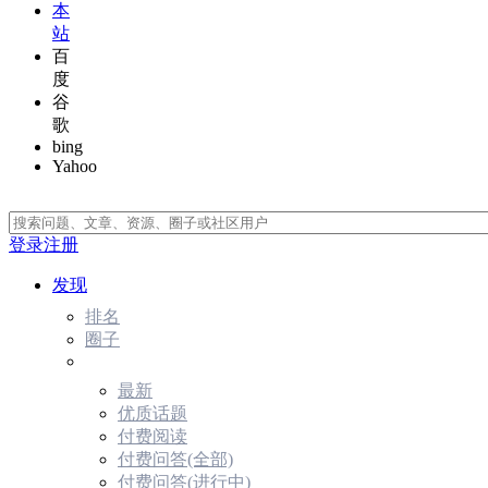
本
站
百
度
谷
歌
bing
Yahoo
登录
注册
发现
排名
圈子
最新
优质话题
付费阅读
付费问答(全部)
付费问答(进行中)