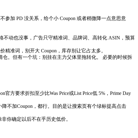
加 PD 没关系，给个小 Coupon 或者稍微降一点意思意
不动也没事，广告只守精准词、品牌词、高转化 ASIN，预算
准词，别开大 Coupon，库存别让它占太多。
upon 清仓。但有一个坑：别挂在主力父体里拖转化。 必要的时候拆
扣至少比Was Price或List Price低 5%，Prime Day
$38.99小降不加Coupon，都行。目的是让搜索页有个绿标提高点击
.99，除非你确定以后不在乎历史低价。