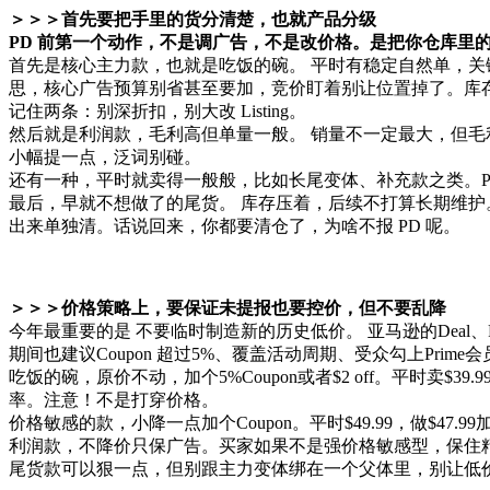
＞＞＞首先要把手里的货分清楚，也就产品分级
PD 前第一个动作，不是调广告，不是改价格。是把你仓库里
首先是核心主力款，也就是吃饭的碗。 平时有稳定自然单，关键词排
思，核心广告预算别省甚至要加，竞价盯着别让位置掉了。库
记住两条：别深折扣，别大改 Listing。
然后就是利润款，毛利高但单量一般。 销量不一定最大，但毛
小幅提一点，泛词别碰。
还有一种，平时就卖得一般般，比如长尾变体、补充款之类。PD
最后，早就不想做了的尾货。 库存压着，后续不打算长期维护。可以借 
出来单独清。话说回来，你都要清仓了，为啥不报 PD 呢。
＞＞＞价格策略上，要保证未提报也要控价，但不要乱降
今年最重要的是 不要临时制造新的历史低价。 亚马逊的Deal、Price Di
期间也建议Coupon 超过5%、覆盖活动周期、受众勾上Prime会
吃饭的碗，原价不动，加个5%Coupon或者$2 off。平时卖$39.
率。注意！不是打穿价格。
价格敏感的款，小降一点加个Coupon。平时$49.99，做$47.99
利润款，不降价只保广告。买家如果不是强价格敏感型，保住精
尾货款可以狠一点，但别跟主力变体绑在一个父体里，别让低