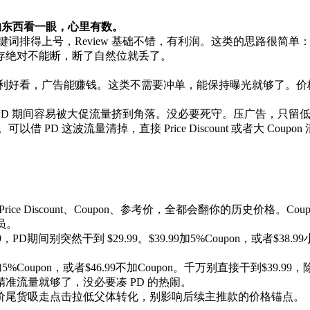
的东西看一眼，心里有数。
得上号，Review 基础不错，有利润。这类的思路很简单：不参
存绝对不能断，断了自然位就丢了。
利好看，广告能赚钱。这类不需要冲单，能保持曝光就够了。价格
 期间容易被大促流量挤到角落。没必要死守。压广告，只留低价精
PD 这波流量清掉，直接 Price Discount 或者大 Co
scount、Coupon、参考价，全都会翻你的历史价格。Coupon官方要求折
员。
99，PD期间别突然干到 $29.99。$39.99加5%Coupon，或者
加5%Coupon，或者$46.99不加Coupon。千万别直接干到$39
准流量就够了，没必要凑 PD 的热闹。
价尾货吸走点击拉低父体转化，别影响后续主推款的价格锚点。