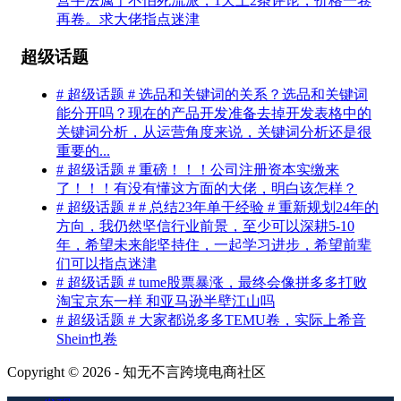
营手法属于不怕死流派，1天上2条评论，价格一卷
再卷。求大佬指点迷津
超级话题
# 超级话题 # 选品和关键词的关系？选品和关键词
能分开吗？现在的产品开发准备去掉开发表格中的
关键词分析，从运营角度来说，关键词分析还是很
重要的...
# 超级话题 # 重磅！！！公司注册资本实缴来
了！！！有没有懂这方面的大佬，明白该怎样？
# 超级话题 # # 总结23年单干经验 # 重新规划24年的
方向，我仍然坚信行业前景，至少可以深耕5-10
年，希望未来能坚持住，一起学习进步，希望前辈
们可以指点迷津
# 超级话题 # tume股票暴涨，最终会像拼多多打败
淘宝京东一样 和亚马逊半壁江山吗
# 超级话题 # 大家都说多多TEMU卷，实际上希音
Shein也卷
Copyright © 2026 - 知无不言跨境电商社区