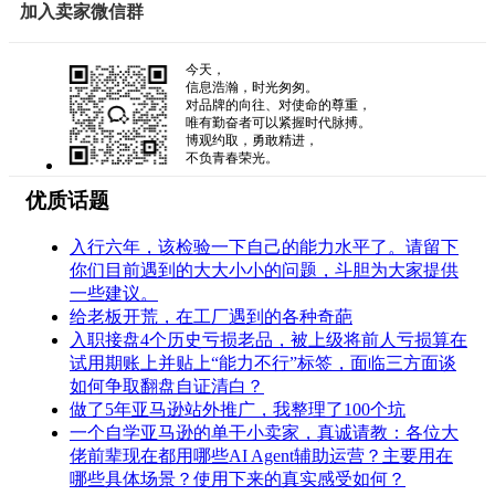
加入卖家微信群
今天，
信息浩瀚，时光匆匆。
对品牌的向往、对使命的尊重，
唯有勤奋者可以紧握时代脉搏。
博观约取，勇敢精进，
不负青春荣光。
优质话题
入行六年，该检验一下自己的能力水平了。请留下
你们目前遇到的大大小小的问题，斗胆为大家提供
一些建议。
给老板开荒，在工厂遇到的各种奇葩
入职接盘4个历史亏损老品，被上级将前人亏损算在
试用期账上并贴上“能力不行”标签，面临三方面谈
如何争取翻盘自证清白？
做了5年亚马逊站外推广，我整理了100个坑
一个自学亚马逊的单干小卖家，真诚请教：各位大
佬前辈现在都用哪些AI Agent辅助运营？主要用在
哪些具体场景？使用下来的真实感受如何？