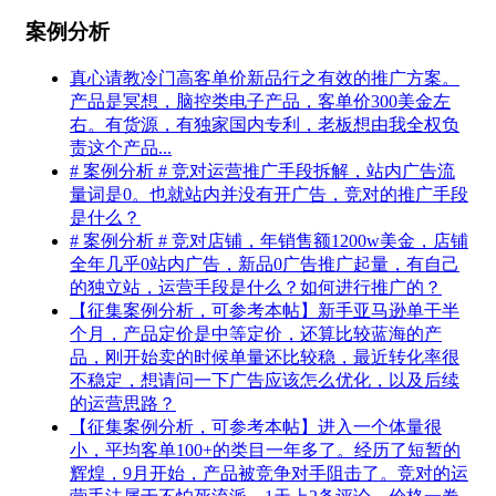
案例分析
真心请教冷门高客单价新品行之有效的推广方案。
产品是冥想，脑控类电子产品，客单价300美金左
右。有货源，有独家国内专利，老板想由我全权负
责这个产品...
# 案例分析 # 竞对运营推广手段拆解，站内广告流
量词是0。也就站内并没有开广告，竞对的推广手段
是什么？
# 案例分析 # 竞对店铺，年销售额1200w美金，店铺
全年几乎0站内广告，新品0广告推广起量，有自己
的独立站，运营手段是什么？如何进行推广的？
【征集案例分析，可参考本帖】新手亚马逊单干半
个月，产品定价是中等定价，还算比较蓝海的产
品，刚开始卖的时候单量还比较稳，最近转化率很
不稳定，想请问一下广告应该怎么优化，以及后续
的运营思路？
【征集案例分析，可参考本帖】进入一个体量很
小，平均客单100+的类目一年多了。经历了短暂的
辉煌，9月开始，产品被竞争对手阻击了。竞对的运