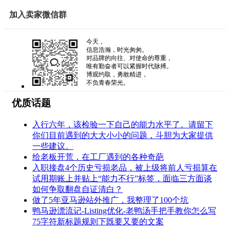
加入卖家微信群
今天，
信息浩瀚，时光匆匆。
对品牌的向往、对使命的尊重，
唯有勤奋者可以紧握时代脉搏。
博观约取，勇敢精进，
不负青春荣光。
优质话题
入行六年，该检验一下自己的能力水平了。请留下
你们目前遇到的大大小小的问题，斗胆为大家提供
一些建议。
给老板开荒，在工厂遇到的各种奇葩
入职接盘4个历史亏损老品，被上级将前人亏损算在
试用期账上并贴上“能力不行”标签，面临三方面谈
如何争取翻盘自证清白？
做了5年亚马逊站外推广，我整理了100个坑
鸭马逊漂流记-Listing优化-老鸭汤手把手教你怎么写
75字符新标题规则下既要又要的文案