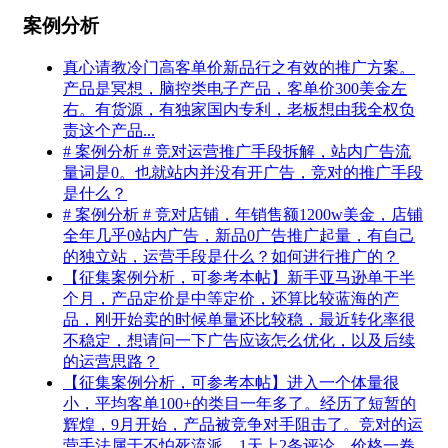
案例分析
真心请教冷门高客单价新品行之有效的推广方案。
产品是冥想，脑控类电子产品，客单价300美金左
右。有货源，有独家国内专利，老板想由我全权负
责这个产品...
# 案例分析 # 竞对运营推广手段拆解，站内广告流
量词是0。也就站内并没有开广告，竞对的推广手段
是什么？
# 案例分析 # 竞对店铺，年销售额1200w美金，店铺
全年几乎0站内广告，新品0广告推广起量，有自己
的独立站，运营手段是什么？如何进行推广的？
【征集案例分析，可参考本帖】新手亚马逊单干半
个月，产品定价是中等定价，还算比较蓝海的产
品，刚开始卖的时候单量还比较稳，最近转化率很
不稳定，想请问一下广告应该怎么优化，以及后续
的运营思路？
【征集案例分析，可参考本帖】进入一个体量很
小，平均客单100+的类目一年多了。经历了短暂的
辉煌，9月开始，产品被竞争对手阻击了。竞对的运
营手法属于不怕死流派，1天上2条评论，价格一卷