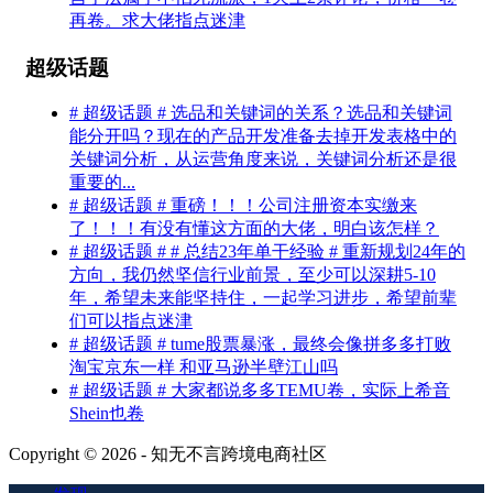
再卷。求大佬指点迷津
超级话题
# 超级话题 # 选品和关键词的关系？选品和关键词
能分开吗？现在的产品开发准备去掉开发表格中的
关键词分析，从运营角度来说，关键词分析还是很
重要的...
# 超级话题 # 重磅！！！公司注册资本实缴来
了！！！有没有懂这方面的大佬，明白该怎样？
# 超级话题 # # 总结23年单干经验 # 重新规划24年的
方向，我仍然坚信行业前景，至少可以深耕5-10
年，希望未来能坚持住，一起学习进步，希望前辈
们可以指点迷津
# 超级话题 # tume股票暴涨，最终会像拼多多打败
淘宝京东一样 和亚马逊半壁江山吗
# 超级话题 # 大家都说多多TEMU卷，实际上希音
Shein也卷
Copyright © 2026 - 知无不言跨境电商社区