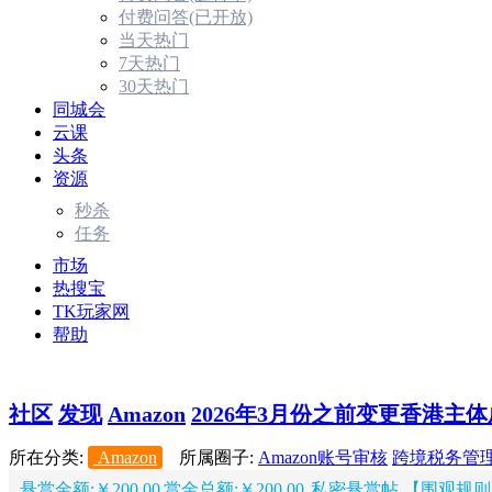
付费问答(已开放)
当天热门
7天热门
30天热门
同城会
云课
头条
资源
秒杀
任务
市场
热搜宝
TK玩家网
帮助
社区
发现
Amazon
2026年3月份之前变更香港主体成
所在分类:
Amazon
所属圈子:
Amazon账号审核
跨境税务管
悬赏金额:￥200.00
赏金总额:￥200.00
私密悬赏帖 【围观规则