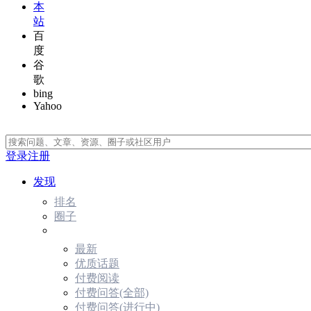
本
站
百
度
谷
歌
bing
Yahoo
登录
注册
发现
排名
圈子
最新
优质话题
付费阅读
付费问答(全部)
付费问答(进行中)