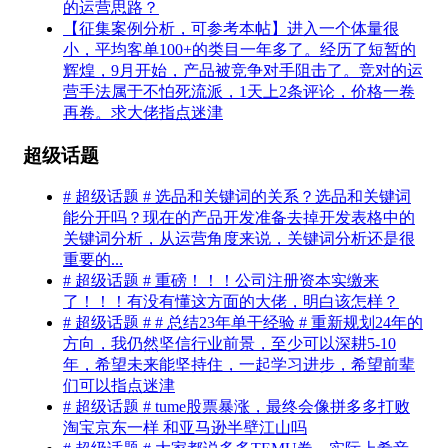
的运营思路？
【征集案例分析，可参考本帖】进入一个体量很
小，平均客单100+的类目一年多了。经历了短暂的
辉煌，9月开始，产品被竞争对手阻击了。竞对的运
营手法属于不怕死流派，1天上2条评论，价格一卷
再卷。求大佬指点迷津
超级话题
# 超级话题 # 选品和关键词的关系？选品和关键词
能分开吗？现在的产品开发准备去掉开发表格中的
关键词分析，从运营角度来说，关键词分析还是很
重要的...
# 超级话题 # 重磅！！！公司注册资本实缴来
了！！！有没有懂这方面的大佬，明白该怎样？
# 超级话题 # # 总结23年单干经验 # 重新规划24年的
方向，我仍然坚信行业前景，至少可以深耕5-10
年，希望未来能坚持住，一起学习进步，希望前辈
们可以指点迷津
# 超级话题 # tume股票暴涨，最终会像拼多多打败
淘宝京东一样 和亚马逊半壁江山吗