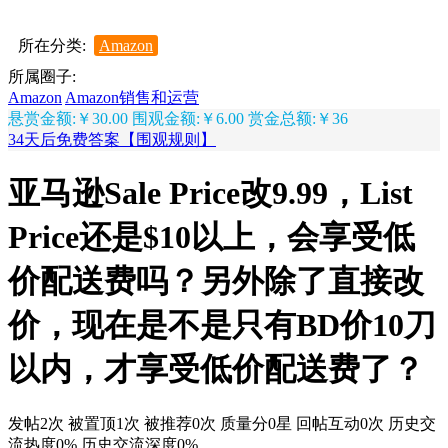
所在分类:
Amazon
所属圈子:
Amazon
Amazon销售和运营
悬赏金额:￥30.00
围观金额:￥6.00
赏金总额:￥36
34天后免费答案【围观规则】
亚马逊Sale Price改9.99，List
Price还是$10以上，会享受低
价配送费吗？另外除了直接改
价，现在是不是只有BD价10刀
以内，才享受低价配送费了？
发帖2次
被置顶1次
被推荐0次
质量分0星
回帖互动0次
历史交
流热度0%
历史交流深度0%