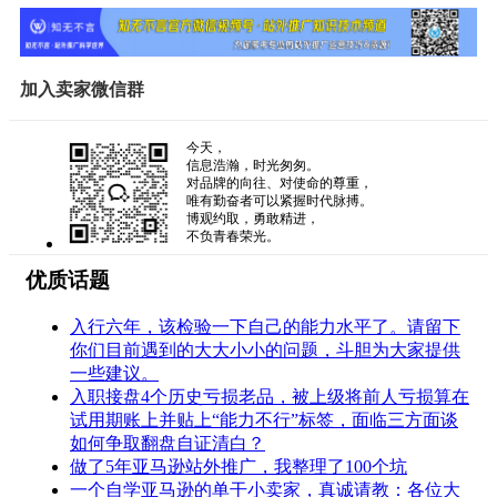
加入卖家微信群
今天，
信息浩瀚，时光匆匆。
对品牌的向往、对使命的尊重，
唯有勤奋者可以紧握时代脉搏。
博观约取，勇敢精进，
不负青春荣光。
优质话题
入行六年，该检验一下自己的能力水平了。请留下
你们目前遇到的大大小小的问题，斗胆为大家提供
一些建议。
入职接盘4个历史亏损老品，被上级将前人亏损算在
试用期账上并贴上“能力不行”标签，面临三方面谈
如何争取翻盘自证清白？
做了5年亚马逊站外推广，我整理了100个坑
一个自学亚马逊的单干小卖家，真诚请教：各位大