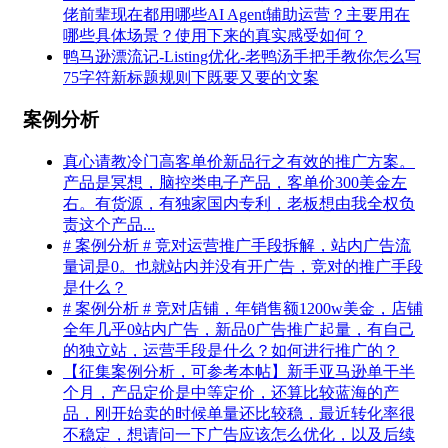
佬前辈现在都用哪些AI Agent辅助运营？主要用在
哪些具体场景？使用下来的真实感受如何？
鸭马逊漂流记-Listing优化-老鸭汤手把手教你怎么写
75字符新标题规则下既要又要的文案
案例分析
真心请教冷门高客单价新品行之有效的推广方案。
产品是冥想，脑控类电子产品，客单价300美金左
右。有货源，有独家国内专利，老板想由我全权负
责这个产品...
# 案例分析 # 竞对运营推广手段拆解，站内广告流
量词是0。也就站内并没有开广告，竞对的推广手段
是什么？
# 案例分析 # 竞对店铺，年销售额1200w美金，店铺
全年几乎0站内广告，新品0广告推广起量，有自己
的独立站，运营手段是什么？如何进行推广的？
【征集案例分析，可参考本帖】新手亚马逊单干半
个月，产品定价是中等定价，还算比较蓝海的产
品，刚开始卖的时候单量还比较稳，最近转化率很
不稳定，想请问一下广告应该怎么优化，以及后续