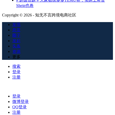
# 超级话题 # 大家都说多多TEMU卷，实际上希音
Shein也卷
Copyright © 2026 - 知无不言跨境电商社区
发现
悬赏
圈子
发起
头条
资源
更多
搜索
登录
注册
登录
微博登录
QQ登录
注册