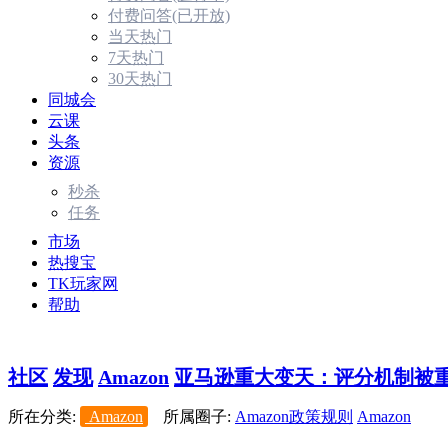
付费问答(已开放)
当天热门
7天热门
30天热门
同城会
云课
头条
资源
秒杀
任务
市场
热搜宝
TK玩家网
帮助
社区
发现
Amazon
亚马逊重大变天：评分机制被重写，“
所在分类:
Amazon
所属圈子:
Amazon政策规则
Amazon