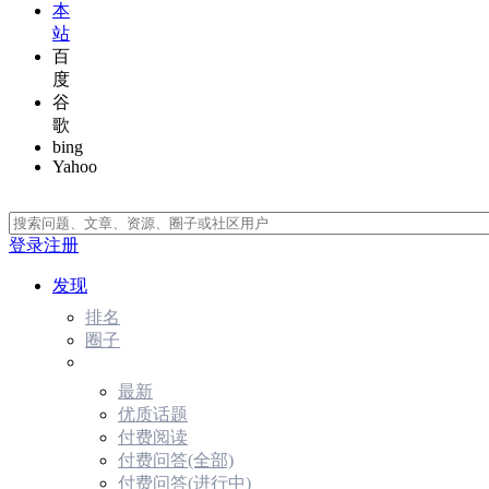
本
站
百
度
谷
歌
bing
Yahoo
登录
注册
发现
排名
圈子
最新
优质话题
付费阅读
付费问答(全部)
付费问答(进行中)