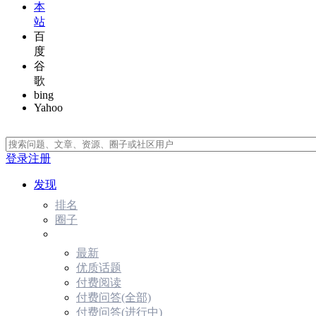
本
站
百
度
谷
歌
bing
Yahoo
登录
注册
发现
排名
圈子
最新
优质话题
付费阅读
付费问答(全部)
付费问答(进行中)