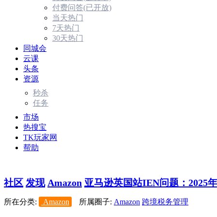
付费问答(已开放)
当天热门
7天热门
30天热门
同城会
云课
头条
资源
秒杀
任务
市场
热搜宝
TK玩家网
帮助
社区
发现
Amazon
亚马逊英国站IEN问题：2025年11
所在分类:
Amazon
所属圈子:
Amazon
跨境税务管理