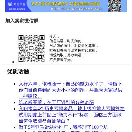
加入卖家微信群
今天，
信息浩瀚，时光匆匆。
对品牌的向往、对使命的尊重，
唯有勤奋者可以紧握时代脉搏。
博观约取，勇敢精进，
不负青春荣光。
优质话题
入行六年，该检验一下自己的能力水平了。请留下
你们目前遇到的大大小小的问题，斗胆为大家提供
一些建议。
给老板开荒，在工厂遇到的各种奇葩
入职接盘4个历史亏损老品，被上级将前人亏损算在
试用期账上并贴上“能力不行”标签，面临三方面谈
如何争取翻盘自证清白？
做了5年亚马逊站外推广，我整理了100个坑