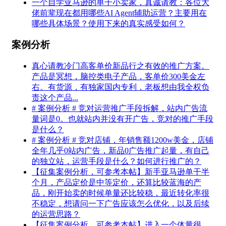
一个自学亚马逊的单干小卖家，真诚请教：各位大
佬前辈现在都用哪些AI Agent辅助运营？主要用在
哪些具体场景？使用下来的真实感受如何？
案例分析
真心请教冷门高客单价新品行之有效的推广方案。
产品是冥想，脑控类电子产品，客单价300美金左
右。有货源，有独家国内专利，老板想由我全权负
责这个产品...
# 案例分析 # 竞对运营推广手段拆解，站内广告流
量词是0。也就站内并没有开广告，竞对的推广手段
是什么？
# 案例分析 # 竞对店铺，年销售额1200w美金，店铺
全年几乎0站内广告，新品0广告推广起量，有自己
的独立站，运营手段是什么？如何进行推广的？
【征集案例分析，可参考本帖】新手亚马逊单干半
个月，产品定价是中等定价，还算比较蓝海的产
品，刚开始卖的时候单量还比较稳，最近转化率很
不稳定，想请问一下广告应该怎么优化，以及后续
的运营思路？
【征集案例分析，可参考本帖】进入一个体量很