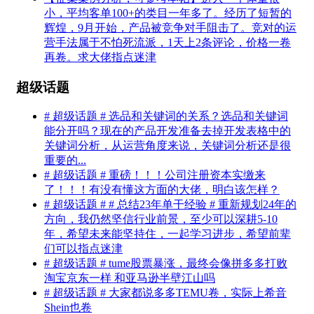
小，平均客单100+的类目一年多了。经历了短暂的
辉煌，9月开始，产品被竞争对手阻击了。竞对的运
营手法属于不怕死流派，1天上2条评论，价格一卷
再卷。求大佬指点迷津
超级话题
# 超级话题 # 选品和关键词的关系？选品和关键词
能分开吗？现在的产品开发准备去掉开发表格中的
关键词分析，从运营角度来说，关键词分析还是很
重要的...
# 超级话题 # 重磅！！！公司注册资本实缴来
了！！！有没有懂这方面的大佬，明白该怎样？
# 超级话题 # # 总结23年单干经验 # 重新规划24年的
方向，我仍然坚信行业前景，至少可以深耕5-10
年，希望未来能坚持住，一起学习进步，希望前辈
们可以指点迷津
# 超级话题 # tume股票暴涨，最终会像拼多多打败
淘宝京东一样 和亚马逊半壁江山吗
# 超级话题 # 大家都说多多TEMU卷，实际上希音
Shein也卷