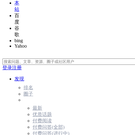
本
站
百
度
谷
歌
bing
Yahoo
登录
注册
发现
排名
圈子
最新
优质话题
付费阅读
付费问答(全部)
付费问答(进行中)