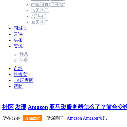
付费问答(已开放)
当天热门
7天热门
30天热门
同城会
云课
头条
资源
秒杀
任务
市场
热搜宝
TK玩家网
帮助
社区
发现
Amazon
亚马逊服务器怎么了？前台变狗，
所在分类:
Amazon
所属圈子:
Amazon
Amazon快讯