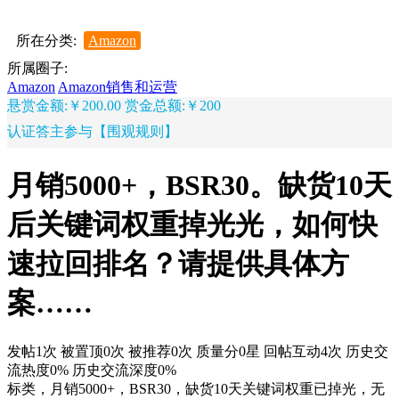
所在分类:
Amazon
所属圈子:
Amazon
Amazon销售和运营
悬赏金额:￥200.00
赏金总额:￥200
认证答主参与【围观规则】
月销5000+，BSR30。缺货10天
后关键词权重掉光光，如何快
速拉回排名？请提供具体方
案……
发帖1次
被置顶0次
被推荐0次
质量分0星
回帖互动4次
历史交
流热度0%
历史交流深度0%
标类，月销5000+，BSR30，缺货10天关键词权重已掉光，无