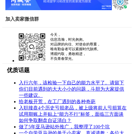
加入卖家微信群
今天，
信息浩瀚，时光匆匆。
对品牌的向往、对使命的尊重，
唯有勤奋者可以紧握时代脉搏。
博观约取，勇敢精进，
不负青春荣光。
优质话题
入行六年，该检验一下自己的能力水平了。请留下
你们目前遇到的大大小小的问题，斗胆为大家提供
一些建议。
给老板开荒，在工厂遇到的各种奇葩
入职接盘4个历史亏损老品，被上级将前人亏损算在
试用期账上并贴上“能力不行”标签，面临三方面谈
如何争取翻盘自证清白？
做了5年亚马逊站外推广，我整理了100个坑
一个自学亚马逊的单干小卖家，真诚请教：各位大