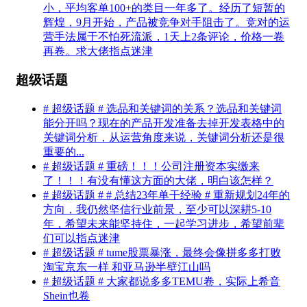
小，平均客单100+的类目一年多了。经历了短暂的
辉煌，9月开始，产品被竞争对手阻击了。竞对的运
营手法属于不怕死流派，1天上2条评论，价格一卷
再卷。求大佬指点迷津
超级话题
# 超级话题 # 选品和关键词的关系？选品和关键词
能分开吗？现在的产品开发准备去掉开发表格中的
关键词分析，从运营角度来说，关键词分析还是很
重要的...
# 超级话题 # 重磅！！！公司注册资本实缴来
了！！！有没有懂这方面的大佬，明白该怎样？
# 超级话题 # # 总结23年单干经验 # 重新规划24年的
方向，我仍然坚信行业前景，至少可以深耕5-10
年，希望未来能坚持住，一起学习进步，希望前辈
们可以指点迷津
# 超级话题 # tume股票暴涨，最终会像拼多多打败
淘宝京东一样 和亚马逊半壁江山吗
# 超级话题 # 大家都说多多TEMU卷，实际上希音
Shein也卷