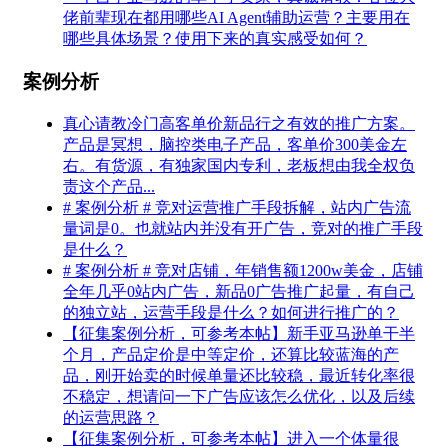
佬前辈现在都用哪些AI Agent辅助运营？主要用在
哪些具体场景？使用下来的真实感受如何？
案例分析
真心请教冷门高客单价新品行之有效的推广方案。
产品是冥想，脑控类电子产品，客单价300美金左
右。有货源，有独家国内专利，老板想由我全权负
责这个产品...
# 案例分析 # 竞对运营推广手段拆解，站内广告流
量词是0。也就站内并没有开广告，竞对的推广手段
是什么？
# 案例分析 # 竞对店铺，年销售额1200w美金，店铺
全年几乎0站内广告，新品0广告推广起量，有自己
的独立站，运营手段是什么？如何进行推广的？
【征集案例分析，可参考本帖】新手亚马逊单干半
个月，产品定价是中等定价，还算比较蓝海的产
品，刚开始卖的时候单量还比较稳，最近转化率很
不稳定，想请问一下广告应该怎么优化，以及后续
的运营思路？
【征集案例分析，可参考本帖】进入一个体量很