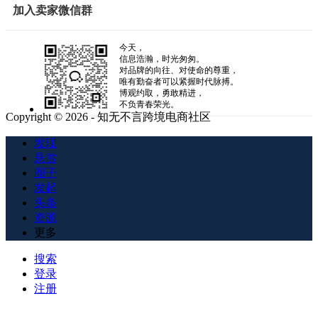
加入卖家微信群
今天，
信息浩瀚，时光匆匆。
对品牌的向往、对使命的尊重，
唯有勤奋者可以紧握时代脉搏。
博观约取，勇敢精进，
不负青春荣光。
Copyright © 2026 - 知无不言跨境电商社区
发现
悬赏
圈子
发起
头条
资源
更多
搜索
登录
注册