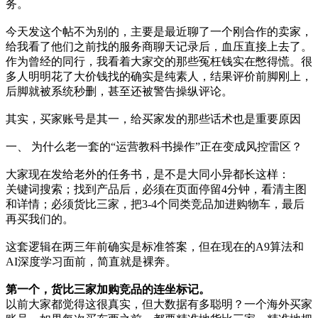
务。
今天发这个帖不为别的，主要是最近聊了一个刚合作的卖家，
给我看了他们之前找的服务商聊天记录后，血压直接上去了。
作为曾经的同行，我看着大家交的那些冤枉钱实在憋得慌。很
多人明明花了大价钱找的确实是纯素人，结果评价前脚刚上，
后脚就被系统秒删，甚至还被警告操纵评论。
其实，买家账号是其一，给买家发的那些话术也是重要原因
一、 为什么老一套的“运营教科书操作”正在变成风控雷区？
大家现在发给老外的任务书，是不是大同小异都长这样：
关键词搜索；找到产品后，必须在页面停留4分钟，看清主图
和详情；必须货比三家，把3-4个同类竞品加进购物车，最后
再买我们的。
这套逻辑在两三年前确实是标准答案，但在现在的A9算法和
AI深度学习面前，简直就是裸奔。
第一个，货比三家加购竞品的连坐标记。
以前大家都觉得这很真实，但大数据有多聪明？一个海外买家