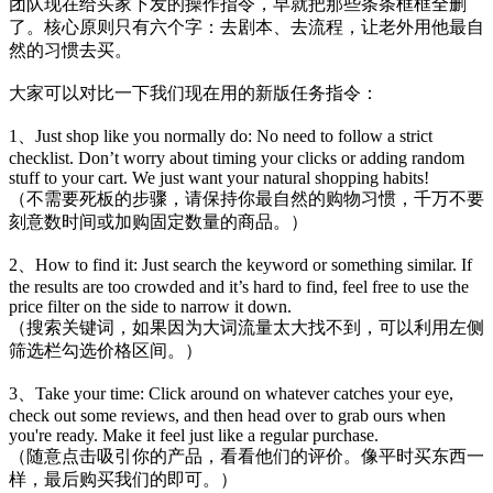
团队现在给买家下发的操作指令，早就把那些条条框框全删
了。核心原则只有六个字：去剧本、去流程，让老外用他最自
然的习惯去买。
大家可以对比一下我们现在用的新版任务指令：
1、Just shop like you normally do: No need to follow a strict
checklist. Don’t worry about timing your clicks or adding random
stuff to your cart. We just want your natural shopping habits!
（不需要死板的步骤，请保持你最自然的购物习惯，千万不要
刻意数时间或加购固定数量的商品。）
2、How to find it: Just search the keyword or something similar. If
the results are too crowded and it’s hard to find, feel free to use the
price filter on the side to narrow it down.
（搜索关键词，如果因为大词流量太大找不到，可以利用左侧
筛选栏勾选价格区间。）
3、Take your time: Click around on whatever catches your eye,
check out some reviews, and then head over to grab ours when
you're ready. Make it feel just like a regular purchase.
（随意点击吸引你的产品，看看他们的评价。像平时买东西一
样，最后购买我们的即可。）