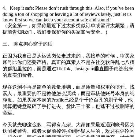
4、Keep it safe: Please don’t rush through this. Also, if you’ve been
doing a ton of shopping or leaving a lot of reviews lately, just let us
know first so we can keep your account safe and sound!
（安全第一，如果你最近下过太多类似订单或留评太频繁，请
提前告知我们，我们要保护你的买家账号安全。）
三、 聊点掏心窝子的话
正因为我自己是从运营岗位走过来的，我接单的时候，审买家
账号比你们还要严格。真正的真素人不是在社交软件乱七八糟
的群组里拉的，而是通过TikTok、Instagram垂直圈子筛选出来
的真实消费者。
现在送测不再是简单的数量堆砌，而是质量和权重的博弈。找
素人，最重要的不是教他怎么演戏，而是审核他账号本身的纯
净度。如果买家本身的Profile已经是个千疮百孔的刷子号，他
就算把键盘敲碎了手打进去、货比三十家，也逃不过被删评的
命运。
今天就先聊这么多，写得有点杂。大家如果最近遇到账号因为
送测被警告、或者大促前掉评掉到怀疑人生的，欢迎在评论区