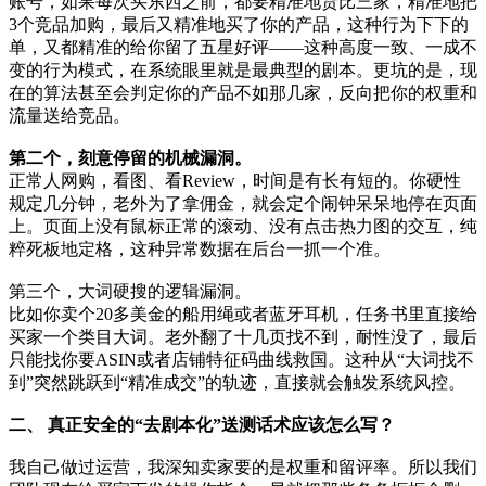
账号，如果每次买东西之前，都要精准地货比三家，精准地把
3个竞品加购，最后又精准地买了你的产品，这种行为下下的
单，又都精准的给你留了五星好评——这种高度一致、一成不
变的行为模式，在系统眼里就是最典型的剧本。更坑的是，现
在的算法甚至会判定你的产品不如那几家，反向把你的权重和
流量送给竞品。
第二个，刻意停留的机械漏洞。
正常人网购，看图、看Review，时间是有长有短的。你硬性
规定几分钟，老外为了拿佣金，就会定个闹钟呆呆地停在页面
上。页面上没有鼠标正常的滚动、没有点击热力图的交互，纯
粹死板地定格，这种异常数据在后台一抓一个准。
第三个，大词硬搜的逻辑漏洞。
比如你卖个20多美金的船用绳或者蓝牙耳机，任务书里直接给
买家一个类目大词。老外翻了十几页找不到，耐性没了，最后
只能找你要ASIN或者店铺特征码曲线救国。这种从“大词找不
到”突然跳跃到“精准成交”的轨迹，直接就会触发系统风控。
二、 真正安全的“去剧本化”送测话术应该怎么写？
我自己做过运营，我深知卖家要的是权重和留评率。所以我们