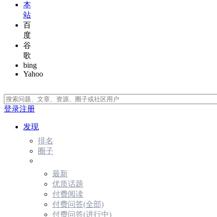
本
站
百
度
谷
歌
bing
Yahoo
登录
注册
发现
排名
圈子
最新
优质话题
付费阅读
付费问答(全部)
付费问答(进行中)