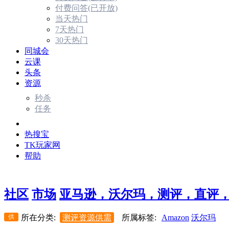
付费问答(已开放)
当天热门
7天热门
30天热门
同城会
云课
头条
资源
秒杀
任务
市场
热搜宝
TK玩家网
帮助
社区
市场
亚马逊，沃尔玛，测评，直评，采
供
所在分类:
测评资源供需
所属标签:
Amazon
沃尔玛