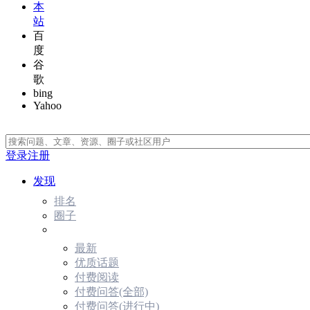
本
站
百
度
谷
歌
bing
Yahoo
登录
注册
发现
排名
圈子
最新
优质话题
付费阅读
付费问答(全部)
付费问答(进行中)