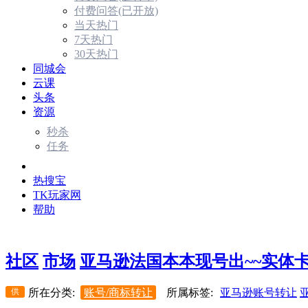
付费问答(已开放)
当天热门
7天热门
30天热门
同城会
云课
头条
资源
秒杀
任务
市场
热搜宝
TK玩家网
帮助
社区
市场
亚马逊法国本本现号出~~实体卡+
供
所在分类:
账号/商标转让
所属标签:
亚马逊账号转让