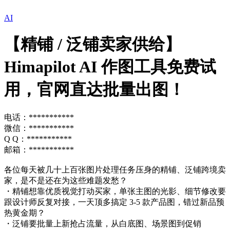
AI
【精铺 / 泛铺卖家供给】
Himapilot AI 作图工具免费试
用，官网直达批量出图！
电话：***********
微信：***********
Q Q：***********
邮箱：***********
各位每天被几十上百张图片处理任务压身的精铺、泛铺跨境卖
家，是不是还在为这些难题发愁？
・精铺想靠优质视觉打动买家，单张主图的光影、细节修改要
跟设计师反复对接，一天顶多搞定 3-5 款产品图，错过新品预
热黄金期？
・泛铺要批量上新抢占流量，从白底图、场景图到促销