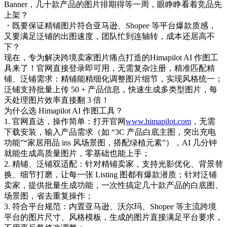
Banner，几十款产品的图片排期得等一周，眼睁睁看着竞品先
上架？
・既要保证精铺图片符合亚马逊、Shopee 等平台爆款质感，
又要满足泛铺的出图速度，团队忙到连轴转，成本还居高不
下？
现在，专为解决跨境卖家图片痛点打造的Himapilot AI 作图工
具来了！官网直接登录即可用，无需复杂注册，精准匹配精
铺、泛铺需求：精铺能精细化调整图片细节，实现风格统一；
泛铺支持批量上传 50 + 产品信息，快速生成多类型图片，每
天处理图片效率直接翻 3 倍！
为什么选 Himapilot AI 作图工具？
1. 官网直达，操作简单：打开官网
www.himapilot.com
，无需
下载安装，输入产品需求（如 “3C 产品白底主图，突出充电
功能”“家居用品 ins 风场景图，搭配绿植元素”），AI 几分钟
就能生成高质量图片，零基础也能上手；
2. 精铺、泛铺双适配：针对精铺卖家，支持光影优化、背景替
换、细节打磨，让每一张 Listing 图都有爆款潜质；针对泛铺
卖家，提供批量生成功能，一次性搞定几十款产品的白底图、
场景图，省去重复操作；
3. 符合平台规范：内置亚马逊、沃尔玛、Shopee 等主流跨境
平台的图片尺寸、风格模板，生成的图片直接满足平台要求，