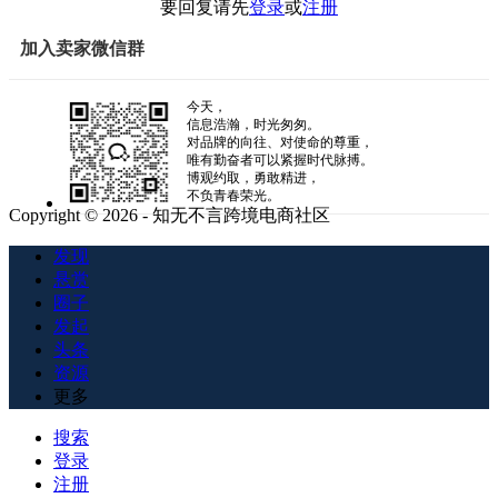
要回复请先
登录
或
注册
加入卖家微信群
今天，
信息浩瀚，时光匆匆。
对品牌的向往、对使命的尊重，
唯有勤奋者可以紧握时代脉搏。
博观约取，勇敢精进，
不负青春荣光。
Copyright © 2026 - 知无不言跨境电商社区
发现
悬赏
圈子
发起
头条
资源
更多
搜索
登录
注册