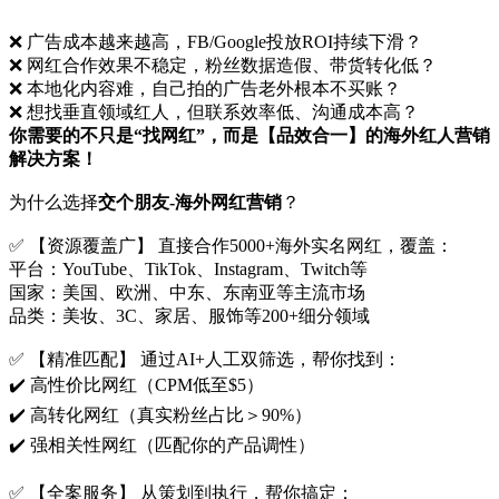
❌ ​广告成本越来越高，FB/Google投放ROI持续下滑？
❌ 网红合作效果不稳定，粉丝数据造假、带货转化低？
❌ ​本地化内容难，自己拍的广告老外根本不买账？
❌ 想找垂直领域红人，但联系效率低、沟通成本高？
你需要的不只是“找网红”，而是【品效合一】的海外红人营销
解决方案！​
​为什么选择
交个朋友-海外网红营销
？​​
✅ ​​【资源覆盖广】​​ 直接合作5000+海外实名网红，覆盖：
​平台​：YouTube、TikTok、Instagram、Twitch等
​国家​：美国、欧洲、中东、东南亚等主流市场
​品类​：美妆、3C、家居、服饰等200+细分领域​
✅ ​​【精准匹配】​​ 通过AI+人工双筛选，帮你找到：
✔️ ​高性价比网红（CPM低至$5）
✔️ ​高转化网红（真实粉丝占比＞90%）
✔️ ​强相关性网红（匹配你的产品调性）
✅ ​​【全案服务】​​ 从策划到执行，帮你搞定：