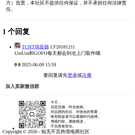
方）负责，本社区不提供任何保证，并不承担任何法律责
任。
1 个回复
TCHT供应链
LF20181211
UniUni和GOFO每天都会到仓上门取件哦
0
0
2025-06-09 15:59
要回复请先
登录
或
注册
加入卖家微信群
今天，
信息浩瀚，时光匆匆。
对品牌的向往、对使命的尊重，
唯有勤奋者可以紧握时代脉搏。
博观约取，勇敢精进，
不负青春荣光。
Copyright © 2026 - 知无不言跨境电商社区