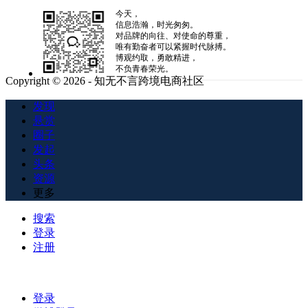
今天，
信息浩瀚，时光匆匆。
对品牌的向往、对使命的尊重，
唯有勤奋者可以紧握时代脉搏。
博观约取，勇敢精进，
不负青春荣光。
Copyright © 2026 - 知无不言跨境电商社区
发现
悬赏
圈子
发起
头条
资源
更多
搜索
登录
注册
登录