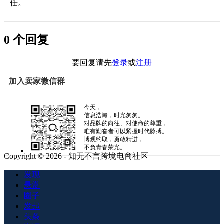
任。
0 个回复
要回复请先
登录
或
注册
加入卖家微信群
今天，
信息浩瀚，时光匆匆。
对品牌的向往、对使命的尊重，
唯有勤奋者可以紧握时代脉搏。
博观约取，勇敢精进，
不负青春荣光。
Copyright © 2026 - 知无不言跨境电商社区
发现
悬赏
圈子
发起
头条