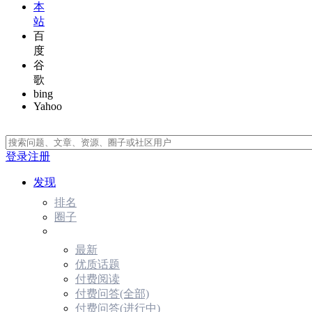
本
站
百
度
谷
歌
bing
Yahoo
登录
注册
发现
排名
圈子
最新
优质话题
付费阅读
付费问答(全部)
付费问答(进行中)