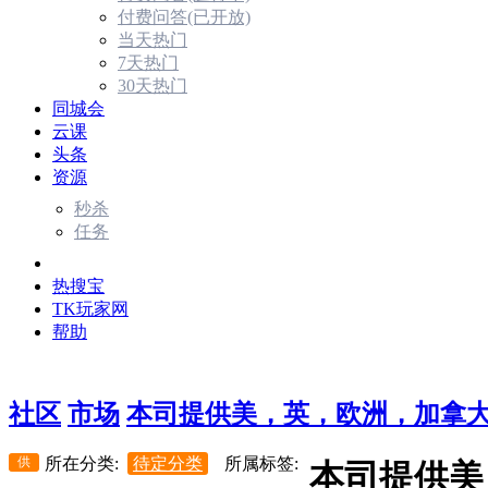
付费问答(已开放)
当天热门
7天热门
30天热门
同城会
云课
头条
资源
秒杀
任务
市场
热搜宝
TK玩家网
帮助
社区
市场
本司提供美，英，欧洲，加拿
供
所在分类:
待定分类
所属标签:
本司提供美