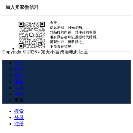
加入卖家微信群
今天，
信息浩瀚，时光匆匆。
对品牌的向往、对使命的尊重，
唯有勤奋者可以紧握时代脉搏。
博观约取，勇敢精进，
不负青春荣光。
Copyright © 2026 - 知无不言跨境电商社区
发现
悬赏
圈子
发起
头条
资源
更多
搜索
登录
注册