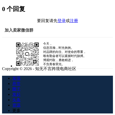
0 个回复
要回复请先
登录
或
注册
加入卖家微信群
今天，
信息浩瀚，时光匆匆。
对品牌的向往、对使命的尊重，
唯有勤奋者可以紧握时代脉搏。
博观约取，勇敢精进，
不负青春荣光。
Copyright © 2026 - 知无不言跨境电商社区
发现
悬赏
圈子
发起
头条
资源
更多