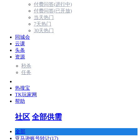
付费问答(进行中)
付费问答(已开放)
当天热门
7天热门
30天热门
同城会
云课
头条
资源
秒杀
任务
市场
热搜宝
TK玩家网
帮助
社区
全部供需
全部
亚马逊账号转让(17)