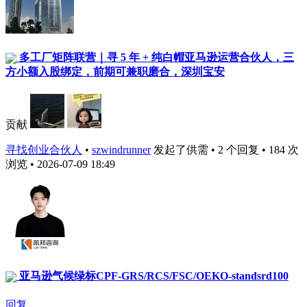
多工厂矩阵联营｜寻 5 年 + 纯白帽亚马逊运营合伙人，三
方小额入股绑定，前期可兼职磨合，深圳宝安
贡献
寻找创业合伙人
•
szwindrunner
发起了供需 • 2 个回复 • 184 次
浏览 • 2026-07-09 18:49
亚马逊气候绿标CPF-GRS/RCS/FSC/OEKO-standsrd100
回复