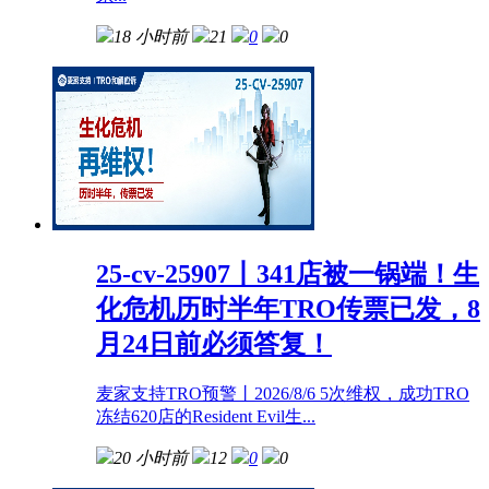
18 小时前
21
0
0
25-cv-25907㇑341店被一锅端！生
化危机历时半年TRO传票已发，8
月24日前必须答复！
麦家支持TRO预警㇑2026/8/6 5次维权，成功TRO
冻结620店的Resident Evil生...
20 小时前
12
0
0