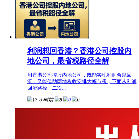
利润想回香港？香港公司控股内
地公司，最省税路径全解
用香港公司控股内地公司，既能实现利润合规回
流，又能借助两地税收安排大幅节税；下面从利润
回流路径、二次...
17 小时前
8
0
0