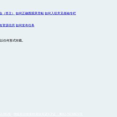
会（答主）
如何正确围观悬赏帖
如何入驻意见领袖专栏
改资源信息
如何发布任务
以任何形式转载。
2-095号
增值电信业务经营许可证ICP证：粤B2-20230674号