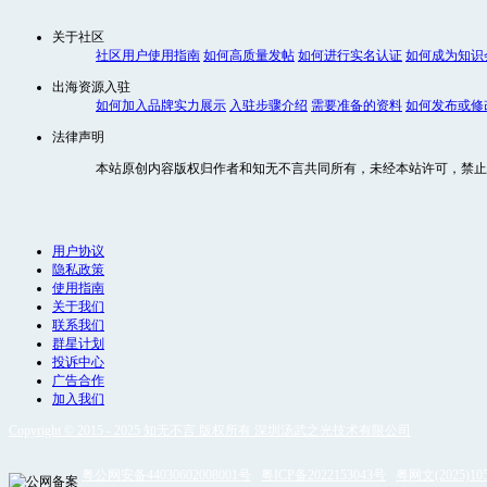
关于社区
社区用户使用指南
如何高质量发帖
如何进行实名认证
如何成为知识
出海资源入驻
如何加入品牌实力展示
入驻步骤介绍
需要准备的资料
如何发布或修
法律声明
本站原创内容版权归作者和知无不言共同所有，未经本站许可，禁止
用户协议
隐私政策
使用指南
关于我们
联系我们
群星计划
投诉中心
广告合作
加入我们
Copyright © 2015 - 2025 知无不言 版权所有 深圳汤武之光技术有限公司
粤公网安备44030602008001号
粤ICP备2022153043号
粤网文(2025)105