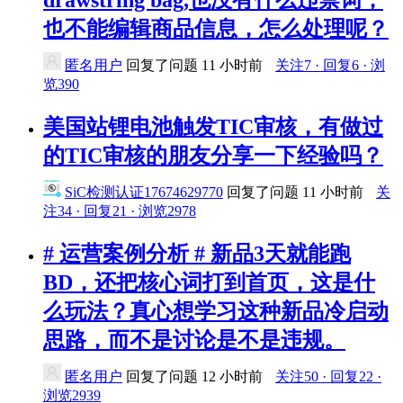
drawstring bag,也没有什么违禁词，
也不能编辑商品信息，怎么处理呢？
匿名用户
回复了问题
11 小时前
关注7 · 回复6 · 浏
览390
美国站锂电池触发TIC审核，有做过
的TIC审核的朋友分享一下经验吗？
SiC检测认证17674629770
回复了问题
11 小时前
关
注34 · 回复21 · 浏览2978
# 运营案例分析 # 新品3天就能跑
BD，还把核心词打到首页，这是什
么玩法？真心想学习这种新品冷启动
思路，而不是讨论是不是违规。
匿名用户
回复了问题
12 小时前
关注50 · 回复22 ·
浏览2939