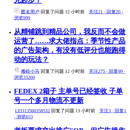
先起步？
匿名用户
回复了问题
12 小时前
关注21 · 回复20 ·
浏览999
从精铺跳到精品公司，我反而不会做
运营了……求大佬指点：季节性产品
的广告架构，有没有低评分也能跑得
动的玩法？
搬砖小马
回复了问题
12 小时前
关注275 · 回复99 ·
浏览33260
FEDEX 2箱子 主单号已经签收 子单
号一个多月物流不更新
LEO13560358532
回复了问题
13 小时前
关注3 · 回复1
· 浏览653