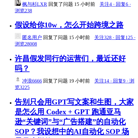
枫与杉LXR
回复了问题
15 小时前
关注4 · 回复6 ·
浏览238
假设给你10w，怎么开始跨境之路
匿名用户
回复了问题
15 小时前
关注328 · 回复125 ·
浏览28008
许昌假发同行的运营们，最近还好
吗？
冲浪6666
回复了问题
19 小时前
关注14 · 回复9 · 浏
览3225
告别只会用GPT写文案和生图，大家
是怎么用 Codex + GPT 跑通亚马
逊“关键词”与“广告搭建”的自动化
SOP？我设想中的AI自动化 SOP 场