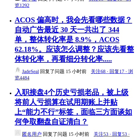
览1292
ACOS 偏高时，我会先看哪些数据？
自动广告最近 30 天一共出了 344
单，整体转化率是 8.9%，ACOS
62.18%。应该怎么调整？应该先看整
体转化率，再看细分转化率.....
JadeSeal
回复了问题
15 小时前
关注68 · 回复17 · 浏
览4484
入职接盘4个历史亏损老品，被上级
将前人亏损算在试用期账上并贴
上“能力不行”标签，面临三方面谈如
何争取翻盘自证清白？
匿名用户
回复了问题
15 小时前
关注53 · 回复53 ·