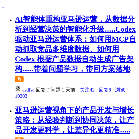
AI智能体重构亚马逊运营，从数据分
析到经营决策的智能化升级......Codex
驱动亚马逊运营体系：如何用MCP自
动抓取竞品多维度数据、如何用
Codex 根据产品数据自动生成广告架
构......带着问题学习，带回方案落地
热
asdfsa
回复了问题
1 天前
关注42 · 回复8 · 浏览
10303
亚马逊运营视角下的产品开发与增长
策略：从经验判断到协同决策，让产
品开发更科学，让差异化更精准......