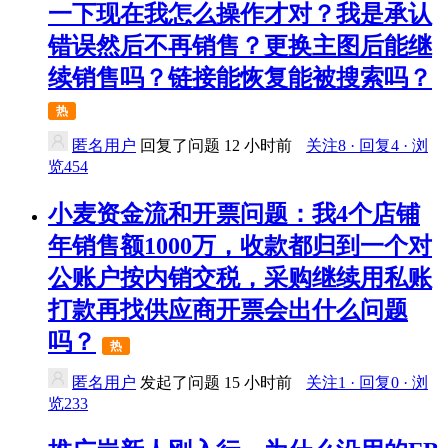
一下现在我怎么操作才对？我是承认
错误然后不再销售？更换主图后能继
续销售吗？链接能恢复能被搜索吗？
热
匿名用户
回复了问题
12 小时前
关注8 · 回复4 · 浏
览454
小麦资金流和开票问题：我4个店铺
年销售额1000万，收款都归到一个对
公账户按内销交税，采购继续用私账
打款再找供应商开票会出什么问题
吗？
热
匿名用户
发起了问题
15 小时前
关注1 · 回复0 · 浏
览233