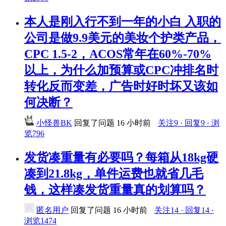
本人是刚入行不到一年的小白 入职的
公司是做9.9美元的美妆个护类产品，
CPC 1.5-2，ACOS常年在60%-70%
以上，为什么加预算或CPC冲排名时
转化反而变差，广告时好时坏又该如
何决断？
小怪兽BK
回复了问题
16 小时前
关注9 · 回复9 · 浏
览796
发货凑重量有必要吗？每箱从18kg硬
凑到21.8kg，单件运费也就省几毛
钱，这样凑发货重量真的划算吗？
匿名用户
回复了问题
16 小时前
关注14 · 回复14 ·
浏览1474