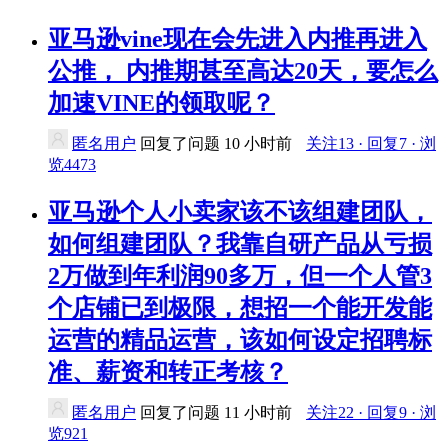
亚马逊vine现在会先进入内推再进入
公推， 内推期甚至高达20天，要怎么
加速VINE的领取呢？
匿名用户
回复了问题
10 小时前
关注13 · 回复7 · 浏
览4473
亚马逊个人小卖家该不该组建团队，
如何组建团队？我靠自研产品从亏损
2万做到年利润90多万，但一个人管3
个店铺已到极限，想招一个能开发能
运营的精品运营，该如何设定招聘标
准、薪资和转正考核？
匿名用户
回复了问题
11 小时前
关注22 · 回复9 · 浏
览921