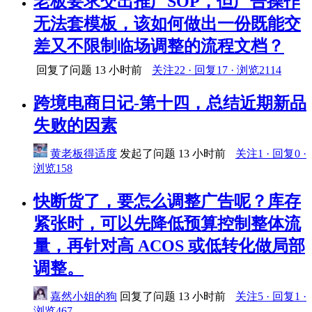
老板要求交出推广SOP，但广告操作
无法套模板，该如何做出一份既能交
差又不限制临场调整的流程文档？
回复了问题
13 小时前
关注22 · 回复17 · 浏览2114
跨境电商日记-第十四，总结近期新品
失败的因素
黄老板得适度
发起了问题
13 小时前
关注1 · 回复0 ·
浏览158
​快断货了，要怎么调整广告呢？库存
紧张时，可以先降低预算控制整体流
量，再针对高 ACOS 或低转化做局部
调整。
嘉然小姐的狗
回复了问题
13 小时前
关注5 · 回复1 ·
浏览467