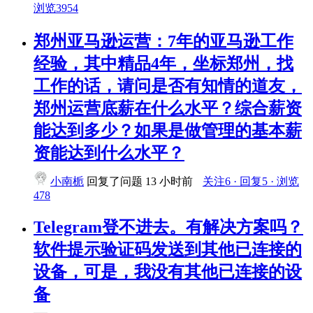
浏览3954
郑州亚马逊运营：7年的亚马逊工作
经验，其中精品4年，坐标郑州，找
工作的话，请问是否有知情的道友，
郑州运营底薪在什么水平？综合薪资
能达到多少？如果是做管理的基本薪
资能达到什么水平？
小南栀
回复了问题
13 小时前
关注6 · 回复5 · 浏览
478
Telegram登不进去。有解决方案吗？
软件提示验证码发送到其他已连接的
设备，可是，我没有其他已连接的设
备