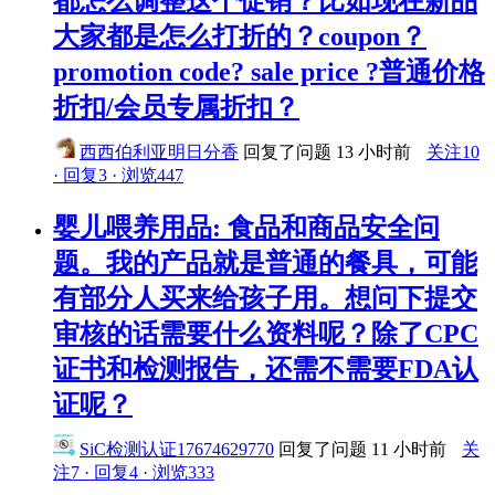
都怎么调整这个促销？比如现在新品
大家都是怎么打折的？coupon？
promotion code? sale price ?普通价格
折扣/会员专属折扣？
西西伯利亚明日分香
回复了问题
13 小时前
关注10
· 回复3 · 浏览447
婴儿喂养用品: 食品和商品安全问
题。我的产品就是普通的餐具，可能
有部分人买来给孩子用。想问下提交
审核的话需要什么资料呢？除了CPC
证书和检测报告，还需不需要FDA认
证呢？
SiC检测认证17674629770
回复了问题
11 小时前
关
注7 · 回复4 · 浏览333