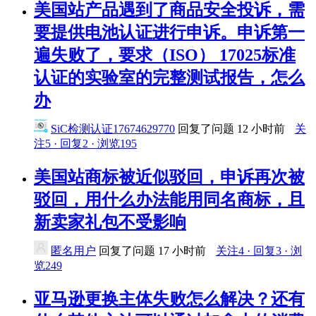
美国站产品遇到了商品安全投诉，需
要提供电池认证进行申诉。申诉第一
遍失败了，要求（ISO） 17025标准
认证的实验室的完整测试报告，怎么
办
SiC检测认证17674629770
回复了问题
12 小时前
关
注5 · 回复2 · 浏览195
美国站商标被近似驳回，申诉再次被
驳回，用什么办法能用同名商标，且
新卖家礼包不受影响
匿名用户
回复了问题
17 小时前
关注4 · 回复3 · 浏
览249
亚马逊更换主体失败怎么解决？还有