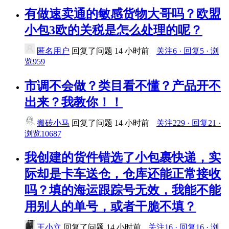
有做速卖通的敏感货物大哥吗？欧盟
小包3欧的关税是怎么处理的呢？
匿名用户
回复了问题
14 小时前
关注6 · 回复5 · 浏
览959
市调不会做？类目看不懂？产品开不
出来？我教你！！
搬砖小马
回复了问题
14 小时前
关注229 · 回复21 ·
浏览10687
我创建的货件错选了小包裹快递，实
际却是卡车送仓，仓库还能正常接收
吗？填的海运跟踪号无效，我能不能
用别人的单号，或者干脆不填？
王小立
回复了问题
14 小时前
关注16 · 回复16 · 浏