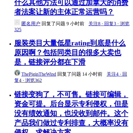
什么其他方法可以通过加拿大的消费
者法案让新的主体正常运营吗？
匿名用户
回复了问题
9 小时前
关注8 · 回复3 · 浏览
325
服装类目大量低星rating到底是什么
原因啊？包括同类目的很多大卖也
是，链接评分都在下滑
ThePiginTheWind
回复了问题
14 小时前
关注4 · 回
复4 · 浏览362
链接变狗了，不可售。链接可编辑，
资金可提。后台显示专利侵权，但是
没有绩效通知，也没收到邮件。这个
产品我们做过专利排查，大概率没有
侵权，求解决方案。