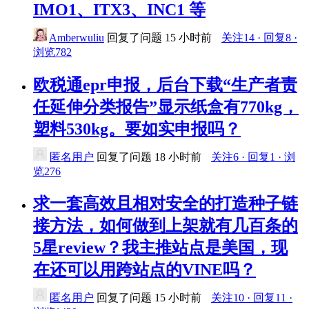
IMO1、ITX3、INC1 等
Amberwuliu
回复了问题
15 小时前
关注14 · 回复8 ·
浏览782
欧税通epr申报，后台下载“生产者责
任延伸分类报告”显示纸盒有770kg，
塑料530kg。要如实申报吗？
匿名用户
回复了问题
18 小时前
关注6 · 回复1 · 浏
览276
求一套高效且相对安全的打造种子链
接方法，如何做到上架就有几百条的
5星review？我主推站点是美国，现
在还可以用跨站点的VINE吗？
匿名用户
回复了问题
15 小时前
关注10 · 回复11 ·