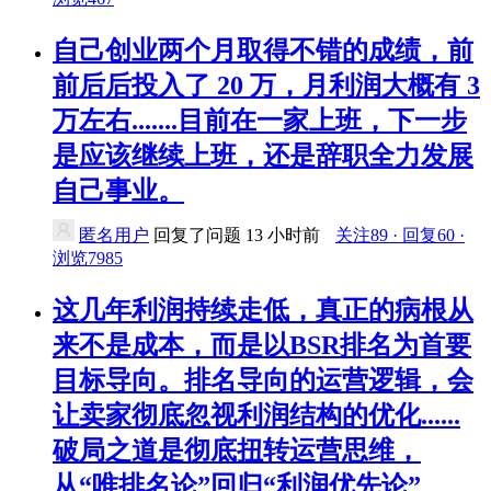
自己创业两个月取得不错的成绩，前
前后后投入了 20 万，月利润大概有 3
万左右.......目前在一家上班，下一步
是应该继续上班，还是辞职全力发展
自己事业。
匿名用户
回复了问题
13 小时前
关注89 · 回复60 ·
浏览7985
这几年利润持续走低，真正的病根从
来不是成本，而是以BSR排名为首要
目标导向。排名导向的运营逻辑，会
让卖家彻底忽视利润结构的优化......
破局之道是彻底扭转运营思维，
从“唯排名论”回归“利润优先论”