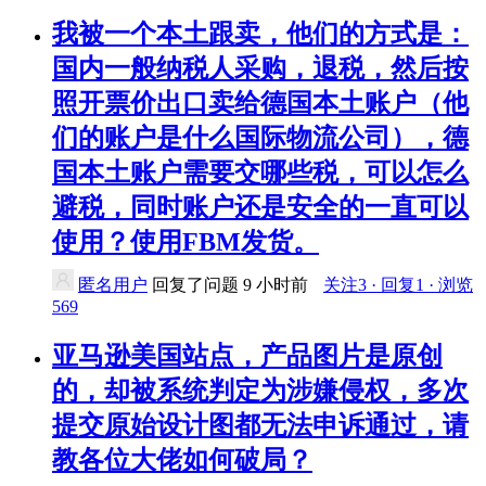
我被一个本土跟卖，他们的方式是：
国内一般纳税人采购，退税，然后按
照开票价出口卖给德国本土账户（他
们的账户是什么国际物流公司），德
国本土账户需要交哪些税，可以怎么
避税，同时账户还是安全的一直可以
使用？使用FBM发货。
匿名用户
回复了问题
9 小时前
关注3 · 回复1 · 浏览
569
亚马逊美国站点，产品图片是原创
的，却被系统判定为涉嫌侵权，多次
提交原始设计图都无法申诉通过，请
教各位大佬如何破局？