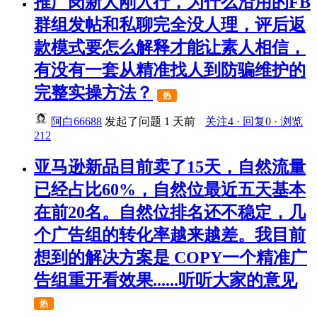
推广岗新人刚入行，为什么沿用的FB
群组发帖和私聊完全没人理，评后返
款模式要怎么解释才能让素人相信，
有没有一套从精准找人到防骗维护的
完整实操方法？
热
阿白66688
发起了问题
1 天前
关注4 · 回复0 · 浏览
212
亚马逊新品目前卖了15天，自然流量
已经占比60%，自然位最近五天基本
在前20名。自然位排名还不稳定，几
个广告组的转化率越来越差。我目前
想到的解决方案是 COPY一个精准广
告组重开看效果......听听大家的意见
热