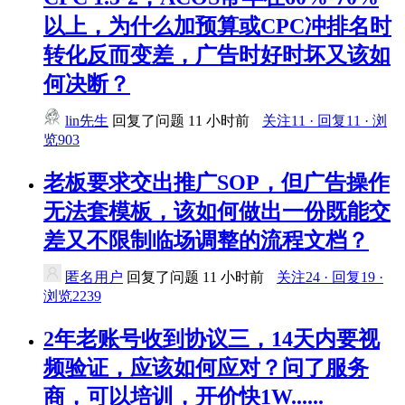
以上，为什么加预算或CPC冲排名时
转化反而变差，广告时好时坏又该如
何决断？
lin先生
回复了问题
11 小时前
关注11 · 回复11 · 浏
览903
老板要求交出推广SOP，但广告操作
无法套模板，该如何做出一份既能交
差又不限制临场调整的流程文档？
匿名用户
回复了问题
11 小时前
关注24 · 回复19 ·
浏览2239
2年老账号收到协议三，14天内要视
频验证，应该如何应对？问了服务
商，可以培训，开价快1W......