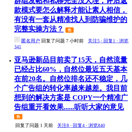
群组发帖和私聊完全没人理，评后返
款模式要怎么解释才能让素人相信，
有没有一套从精准找人到防骗维护的
完整实操方法？
热
匿名用户
回复了问题
7 小时前
关注5 · 回复1 · 浏览
341
亚马逊新品目前卖了15天，自然流量
已经占比60%，自然位最近五天基本
在前20名。自然位排名还不稳定，几
个广告组的转化率越来越差。我目前
想到的解决方案是 COPY一个精准广
告组重开看效果......听听大家的意见
热
回复了问题
1 天前
关注8 · 回复4 · 浏览840