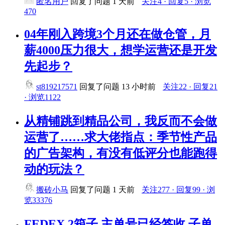
匿名用户
回复了问题
1 天前
关注4 · 回复5 · 浏览
470
04年刚入跨境3个月还在做仓管，月
薪4000压力很大，想学运营还是开发
先起步？
st819217571
回复了问题
13 小时前
关注22 · 回复21
· 浏览1122
从精铺跳到精品公司，我反而不会做
运营了……求大佬指点：季节性产品
的广告架构，有没有低评分也能跑得
动的玩法？
搬砖小马
回复了问题
1 天前
关注277 · 回复99 · 浏
览33376
FEDEX 2箱子 主单号已经签收 子单