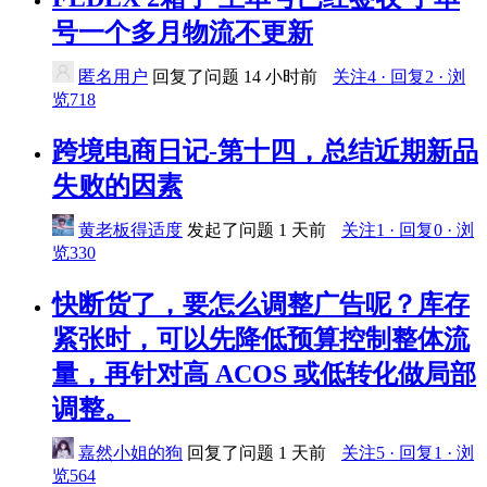
号一个多月物流不更新
匿名用户
回复了问题
14 小时前
关注4 · 回复2 · 浏
览718
跨境电商日记-第十四，总结近期新品
失败的因素
黄老板得适度
发起了问题
1 天前
关注1 · 回复0 · 浏
览330
​快断货了，要怎么调整广告呢？库存
紧张时，可以先降低预算控制整体流
量，再针对高 ACOS 或低转化做局部
调整。
嘉然小姐的狗
回复了问题
1 天前
关注5 · 回复1 · 浏
览564