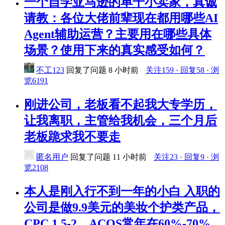
一个自学亚马逊的单干小卖家，真诚
请教：各位大佬前辈现在都用哪些AI
Agent辅助运营？主要用在哪些具体
场景？使用下来的真实感受如何？
不工123
回复了问题
8 小时前
关注159 · 回复58 · 浏
览6191
刚进公司，老板看不起我大专学历，
让我离职，主管给我机会，三个月后
老板跪求我不要走
匿名用户
回复了问题
11 小时前
关注23 · 回复9 · 浏
览2108
本人是刚入行不到一年的小白 入职的
公司是做9.9美元的美妆个护类产品，
CPC 1.5-2，ACOS常年在60%-70%