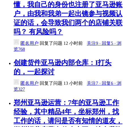
懂，我自己的身份也注册了亚马逊账
户，由我和我弟一起出镜参与视频认
证的话，会导致我们两个的店铺关联
吗？ 有风险吗？
匿名用户
回复了问题
12 小时前
关注9 · 回复5 · 浏
览768
创建货件亚马逊内部仓库：I打头
的，一起探讨
匿名用户
回复了问题
13 小时前
关注7 · 回复6 · 浏
览327
郑州亚马逊运营：7年的亚马逊工作
经验，其中精品4年，坐标郑州，找
工作的话，请问是否有知情的道友，