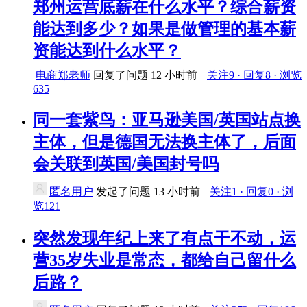
郑州运营底薪在什么水平？综合薪资
能达到多少？如果是做管理的基本薪
资能达到什么水平？
电商郑老师
回复了问题
12 小时前
关注9 · 回复8 · 浏览
635
同一套紫鸟：亚马逊美国/英国站点换
主体，但是德国无法换主体了，后面
会关联到英国/美国封号吗
匿名用户
发起了问题
13 小时前
关注1 · 回复0 · 浏
览121
突然发现年纪上来了有点干不动，运
营35岁失业是常态，都给自己留什么
后路？