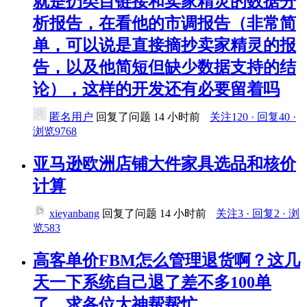
就是扔类目链接和卖家精灵的数据分
析报告，在看他的市调报告（非常简
单，可以说是直接摘抄卖家精灵的报
告，以及他简短但缺少数据支持的结
论），这样的开发还有必要留着吗
匿名用户
回复了问题
14 小时前
关注120 · 回复40 ·
浏览9768
亚马逊欧洲店铺大件家具选品和核价
计算
xieyanbang
回复了问题
14 小时前
关注3 · 回复2 · 浏
览583
高客单价FBM怎么管理退货啊？这几
天一下系统自己退了差不多100单
了。求各位大神帮帮忙