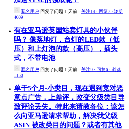
匿名用户
回复了问题
1 天前
关注14 · 回复7 · 浏览
4609
有在亚马逊英国站卖灯具的小伙伴
吗？ 像落地灯，台灯的LED款（低
压）和上灯泡的款（高压），插头
式，不带电池
匿名用户
回复了问题
1 天前
关注9 · 回复6 · 浏览
1150
单干5个月-小类目，现在遇到竞对恶
意点广告，上差评，改变父级类目导
致评论丢失。特此来请教各位：该怎
么向亚马逊请求帮助，解决我父级
ASIN 被改类目的问题？或者有其他